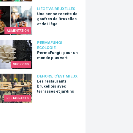
onne recette de gaufres de Bruxelles et de Liège
LIÈGE VS BRUXELLES
Une bonne recette de
gaufres de Bruxelles
et de Liège
ALIMENTATION
Fungi : pour un monde plus vert.
PERMAFUNGI
ÉCOLOGIE.
PermaFungi : pour un
monde plus vert.
SHOPPING
estaurants bruxellois avec terrasses et jardins
DEHORS, C'EST MIEUX
Les restaurants
bruxellois avec
terrasses et jardins
RESTAURANTS