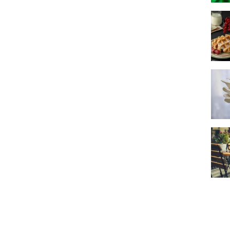
Une b
Perma
Les r