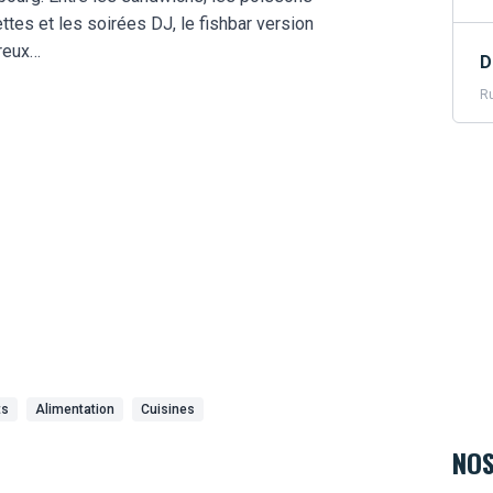
ttes et les soirées DJ, le fishbar version
reux…
D
Ru
ts
Alimentation
Cuisines
NOS