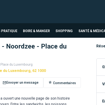
 PRATIQUE
BOIRE & MANGER
SHOPPING
SANTÉ & MÉDIC
 - Noordzee - Place du
Rése
- Place du Luxembourg
0
e du Luxembourg, 62 1000
Envoyer un message
Commentaires
V
a ouvert une nouvelle page de son histoire
E
bourg. Entre les sandwichs, les poissons