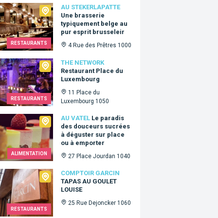
ekerlapatte
AU STEKERLAPATTE
Une brasserie
typiquement belge au
pur esprit brusseleir
RESTAURANTS
4 Rue des Prêtres 1000
Network
THE NETWORK
Restaurant Place du
Luxembourg
11 Place du
RESTAURANTS
Luxembourg 1050
tel
AU VATEL
Le paradis
des douceurs sucrées
à déguster sur place
ou à emporter
ALIMENTATION
27 Place Jourdan 1040
oir Garcin
COMPTOIR GARCIN
TAPAS AU GOULET
LOUISE
25 Rue Dejoncker 1060
RESTAURANTS