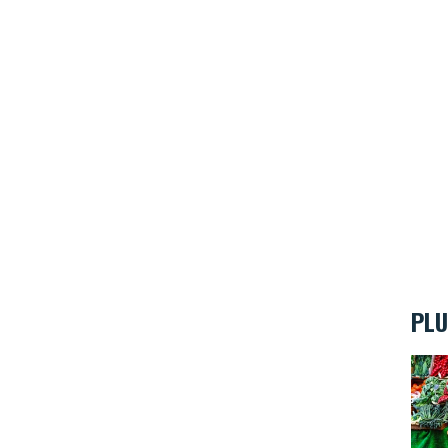
PLU
Décou