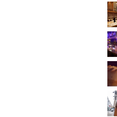
Au St
The 
Au Va
Compt