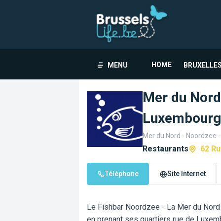
HOME
MENU
BRUXELLES
Mer du Nord
Luxembourg
Mer du Nord - Noordzee 
Restaurants
62 Ru
Téléphone
Site Internet
Le Fishbar Noordzee - La Mer du Nord 
en prenant ses quartiers rue de Luxem