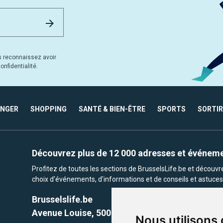
Email Address
Envoyer
s reconnaissez avoir
nfidentialité.
ANGER
SHOPPING
SANTÉ & BIEN-ÊTRE
SPORTS
SORTIR
Découvrez plus de 12 000 adresses et événem
Profitez de toutes les sections de BrusselsLife.be et découv
choix d'événements, d'informations et de conseils et astuces 
Brusselslife.be
Avenue Louise, 500 -1050 Ixelles, Brussels,
Nous utilisons