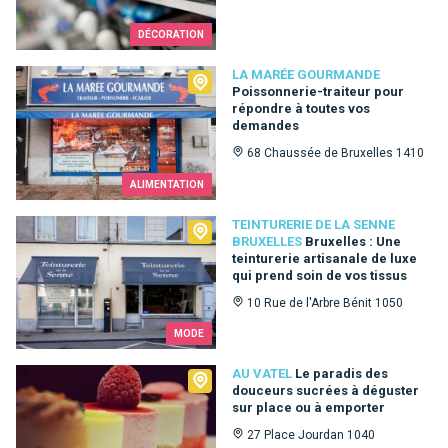
DÉCORATION
La Marée Gourmande
LA MARÉE GOURMANDE
Poissonnerie-traiteur pour
répondre à toutes vos
demandes
68 Chaussée de Bruxelles 1410
ALIMENTATION
Teinturerie de la Senne Bruxelles
TEINTURERIE DE LA SENNE
BRUXELLES
Bruxelles : Une
teinturerie artisanale de luxe
qui prend soin de vos tissus
10 Rue de l'Arbre Bénit 1050
MODE
Au Vatel
AU VATEL
Le paradis des
douceurs sucrées à déguster
sur place ou à emporter
27 Place Jourdan 1040