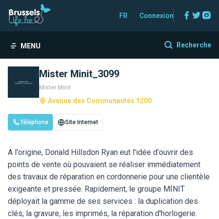
Facebo
Twitt
In
FR
Connexion
Recherche
MENU
Mister Minit_3099
Mister Minit
Avenue des Communautés 1200
Téléphone
Site Internet
A l'origine, Donald Hillsdon Ryan eut l'idée d'ouvrir des
points de vente où pouvaient se réaliser immédiatement
des travaux de réparation en cordonnerie pour une clientèle
exigeante et pressée. Rapidement, le groupe MINIT
déployait la gamme de ses services : la duplication des
clés, la gravure, les imprimés, la réparation d'horlogerie.