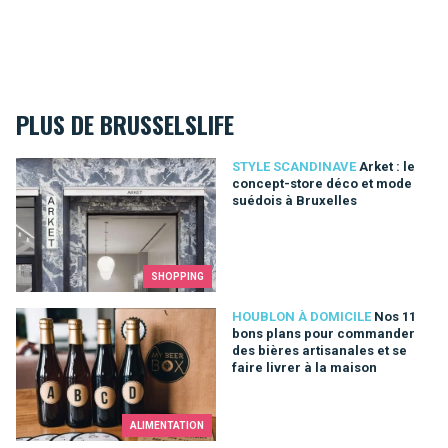
PLUS DE BRUSSELSLIFE
Arket : le concept-store déco et mode suédois à Bruxelles
STYLE SCANDINAVE
Arket : le
concept-store déco et mode
suédois à Bruxelles
SHOPPING
Nos 11 bons plans pour commander des bières artisanales et s
HOUBLON À DOMICILE
Nos 11
bons plans pour commander
des bières artisanales et se
faire livrer à la maison
ALIMENTATION