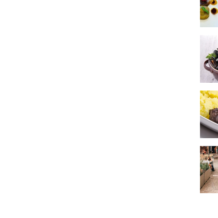
Recet
Trois
Longu