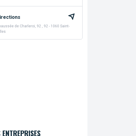
irections
aussée de Charleroi, 92 , 92 - 1060 Saint-
lles
 ENTREPRISES