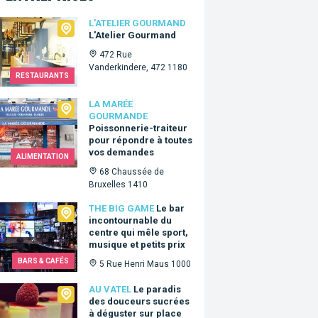
lier Gourmand
L'ATELIER GOURMAND
L'Atelier Gourmand
472 Rue
Vanderkindere, 472 1180
RESTAURANTS
arée Gourmande
LA MARÉE
GOURMANDE
Poissonnerie-traiteur
pour répondre à toutes
vos demandes
ALIMENTATION
68 Chaussée de
Bruxelles 1410
Big Game
THE BIG GAME
Le bar
incontournable du
centre qui mêle sport,
musique et petits prix
BARS & CAFÉS
5 Rue Henri Maus 1000
tel
AU VATEL
Le paradis
des douceurs sucrées
à déguster sur place