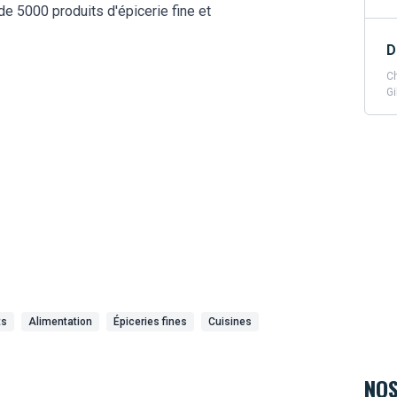
5000 produits d'épicerie fine et
D
Ch
Gi
ts
Alimentation
Épiceries fines
Cuisines
NOS