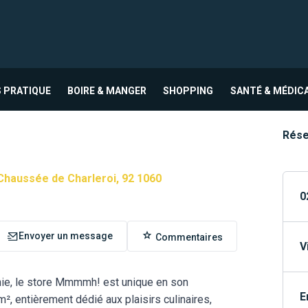
 PRATIQUE
BOIRE & MANGER
SHOPPING
SANTÉ & MÉDIC
Rése
Chaussée de Charleroi, 92 1060
0
Envoyer un message
Commentaires
V
nie, le store Mmmmh! est unique en son
E
, entièrement dédié aux plaisirs culinaires,