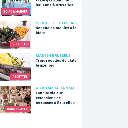
vraie gastronomie
italienne à Bruxelles
BOIRE & MANGER
te de moules à la bière
PLUS BELGE TU MEURS
Recette de moules à la
bière
RECETTES
 recettes de plats bruxellois
MADE IN BRUSSELS
Trois recettes de plats
bruxellois
RECETTES
e vie aux extensions de terrasses à Bruxelles!
AD VITAM AETERNAM
Longue vie aux
extensions de
terrasses à Bruxelles!
BARS & CAFÉS