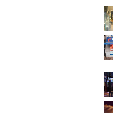
L'Ate
La M
The 
Au Va