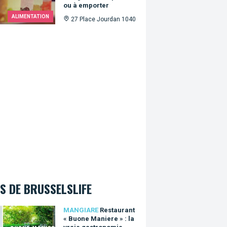
ou à emporter
ALIMENTATION
27 Place Jourdan 1040
S DE BRUSSELSLIFE
urant « Buone Maniere » : la vraie gastronomie italienne à Bruxel
MANGIARE
Restaurant
« Buone Maniere » : la