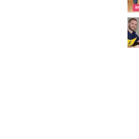
B
La 18