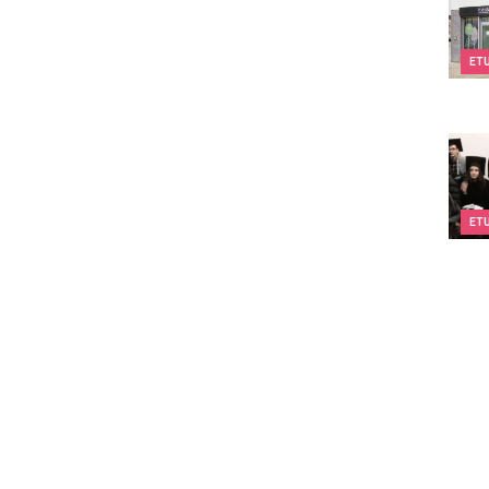
ET
Dream
ET