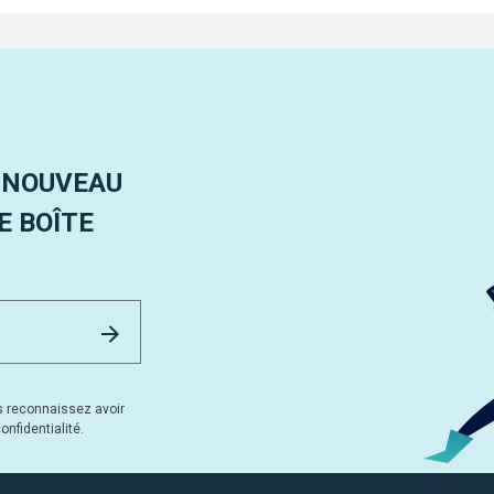
 NOUVEAU
 BOÎTE
Email Address
Envoyer
s reconnaissez avoir
nfidentialité.