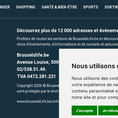
ANGER
SHOPPING
SANTÉ & BIEN-ÊTRE
SPORTS
SORTIR
Découvrez plus de 12 000 adresses et événem
Profitez de toutes les sections de BrusselsLife.be et découv
choix d'événements, d'informations et de conseils et astuces 
Brusselslife.be
Avenue Louise, 500 -1050 Ixelles, Brussels,
Nous utilisons
02/538.51.49.
TVA 0472.281.221
Nous utilisons des cook
votre expérience de na
Copyright 2026 © Brusselslife.be Tous droits réservés. Le cont
contenu personnalisé et
sont protégés par le droit d'auteur. la propriétaires respectifs.
notre site et pour com
/
www.brusselsLife.be
info@brusselslife.be
J'accepte
Je refus