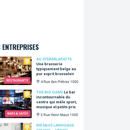
 ENTREPRISES
ekerlapatte
AU STEKERLAPATTE
Une brasserie
typiquement belge au
pur esprit brusseleir
RESTAURANTS
4 Rue des Prêtres 1000
Big Game
THE BIG GAME
Le bar
incontournable du
centre qui mêle sport,
musique et petits prix
BARS & CAFÉS
5 Rue Henri Maus 1000
Us language school - Heysel
KIDS&US LANGUAGE