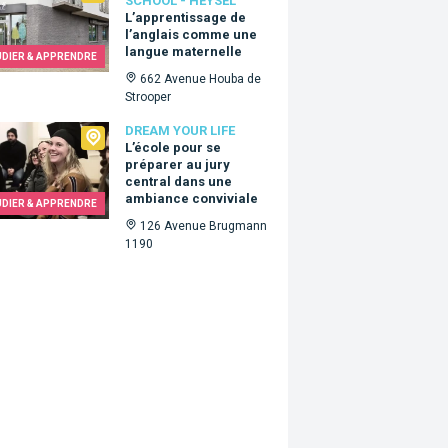
SCHOOL - HEYSEL
L’apprentissage de
l’anglais comme une
langue maternelle
UDIER & APPRENDRE
662 Avenue Houba de
Strooper
 Your Life
DREAM YOUR LIFE
L’école pour se
préparer au jury
central dans une
ambiance conviviale
UDIER & APPRENDRE
126 Avenue Brugmann
1190