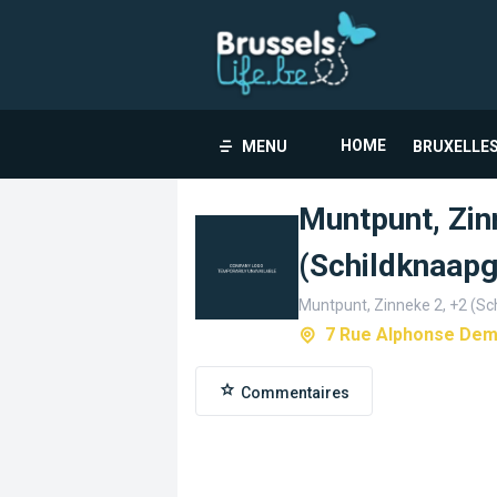
HOME
MENU
BRUXELLES
Muntpunt, Zin
(Schildknaapg
Muntpunt, Zinneke 2, +2 (S
7 Rue Alphonse Dem
Commentaires