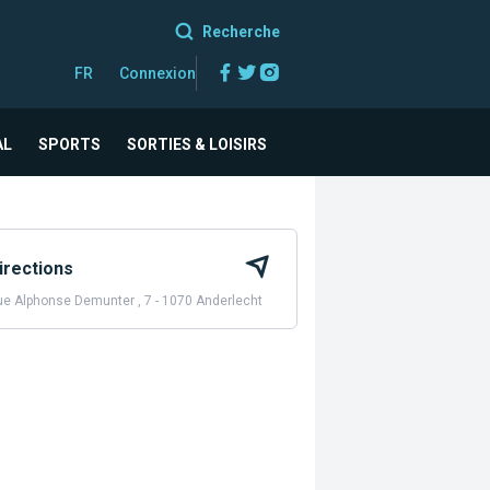
Recherche
Facebook
Twitter
Instagram
FR
Connexion
AL
SPORTS
SORTIES & LOISIRS
irections
e Alphonse Demunter , 7 - 1070 Anderlecht