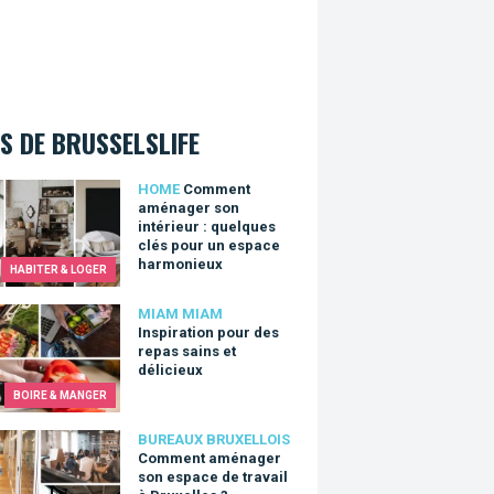
S DE BRUSSELSLIFE
nt aménager son intérieur : quelques clés pour un espace har
HOME
Comment
aménager son
intérieur : quelques
clés pour un espace
harmonieux
HABITER & LOGER
ration pour des repas sains et délicieux
MIAM MIAM
Inspiration pour des
repas sains et
délicieux
BOIRE & MANGER
nt aménager son espace de travail à Bruxelles ?
BUREAUX BRUXELLOIS
Comment aménager
son espace de travail