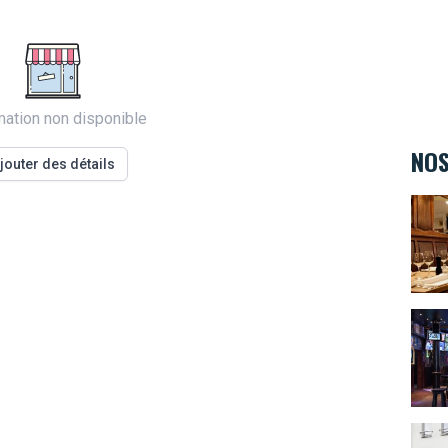
mation non disponible
NOS
jouter des détails
Au St
The 
Kids&