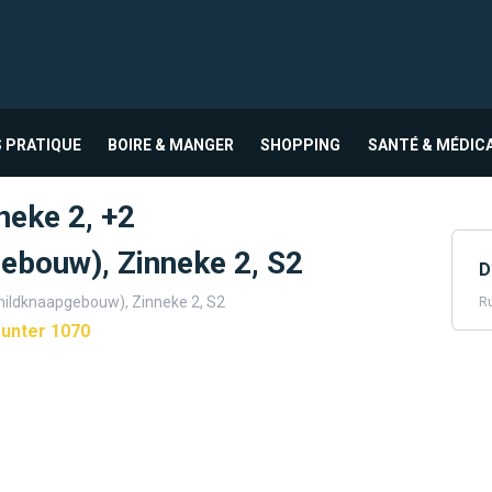
 PRATIQUE
BOIRE & MANGER
SHOPPING
SANTÉ & MÉDIC
neke 2, +2
ebouw), Zinneke 2, S2
D
childknaapgebouw), Zinneke 2, S2
Ru
unter 1070