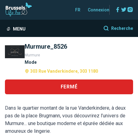
Facebo
Twitt
In
FR
Connexion
Recherche
MENU
Murmure_8526
Murmure
Mode
303 Rue Vanderkindere, 303 1180
FERMÉ
Dans le quartier montant de la rue Vanderkindere, à deux
pas de la place Brugmann, vous découvrirez l’univers de
Murmure... une boutique moderne et épurée dédiée aux
amoureux de lingerie.