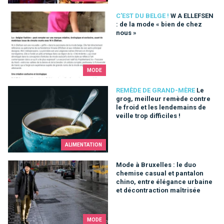
W A ELLEFSEN : de la mode « bien de chez nous »
C'EST DU BELGE !
W A ELLEFSEN
: de la mode « bien de chez
nous »
MODE
Le grog, meilleur remède contre le froid et les lendemains de ve
REMÈDE DE GRAND-MÈRE
Le
grog, meilleur remède contre
le froid et les lendemains de
veille trop difficiles !
ALIMENTATION
Mode à Bruxelles : le duo chemise casual et pantalon chino, e
Mode à Bruxelles : le duo
chemise casual et pantalon
chino, entre élégance urbaine
et décontraction maîtrisée
MODE