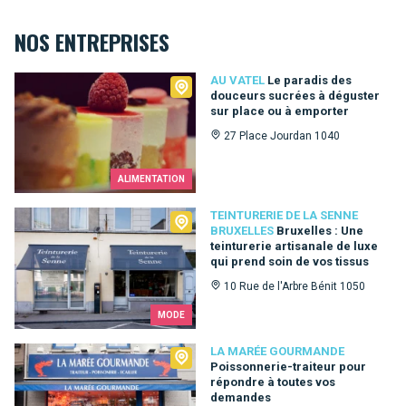
NOS ENTREPRISES
Au Vatel
AU VATEL
Le paradis des
douceurs sucrées à déguster
sur place ou à emporter
27 Place Jourdan 1040
ALIMENTATION
Teinturerie de la Senne Bruxelles
TEINTURERIE DE LA SENNE
BRUXELLES
Bruxelles : Une
teinturerie artisanale de luxe
qui prend soin de vos tissus
10 Rue de l'Arbre Bénit 1050
MODE
La Marée Gourmande
LA MARÉE GOURMANDE
Poissonnerie-traiteur pour
répondre à toutes vos
demandes