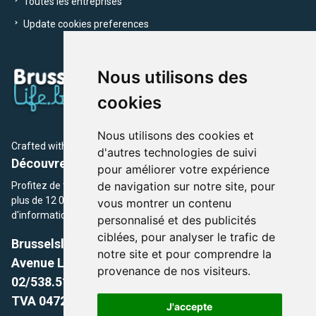
Toutes les entreprises
Update cookies preferences
Nous utilisons des
cookies
Nous utilisons des cookies et
Crafted with
by Brusselslife Team
d'autres technologies de suivi
Découvrez plus de 12 000 adresses et événements
pour améliorer votre expérience
de navigation sur notre site, pour
Profitez de toutes les sections de BrusselsLife.be et découvrez
plus de 12 000 adresses et un grand choix d'événements,
vous montrer un contenu
d'informations et de conseils et astuces de notre écriture.
personnalisé et des publicités
ciblées, pour analyser le trafic de
Brusselslife.be
notre site et pour comprendre la
Avenue Louise, 500 -1050 Ixelles, Brussels,
provenance de nos visiteurs.
02/538.51.49.
TVA 0472.281.221
J'accepte