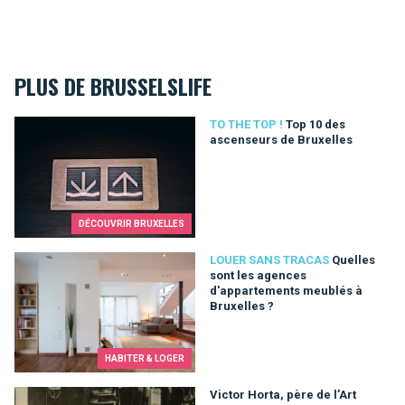
PLUS DE BRUSSELSLIFE
Top 10 des ascenseurs de Bruxelles
TO THE TOP !
Top 10 des
ascenseurs de Bruxelles
DÉCOUVRIR BRUXELLES
Quelles sont les agences d'appartements meublés à Bruxelle
LOUER SANS TRACAS
Quelles
sont les agences
d'appartements meublés à
Bruxelles ?
HABITER & LOGER
Victor Horta, père de l’Art nouveau à Bruxelles
Victor Horta, père de l’Art