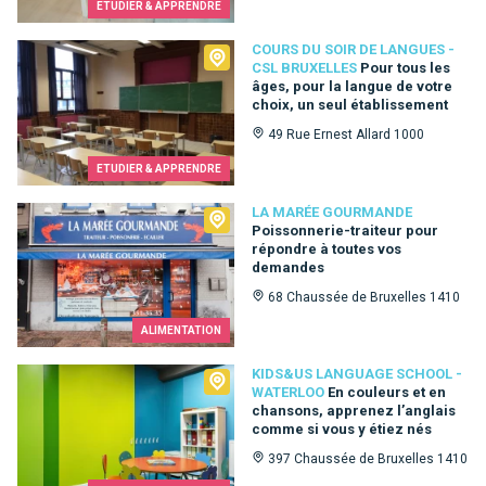
ETUDIER & APPRENDRE
Cours du Soir de Langues - CSL Bruxelles
COURS DU SOIR DE LANGUES -
CSL BRUXELLES
Pour tous les
âges, pour la langue de votre
choix, un seul établissement
49 Rue Ernest Allard 1000
ETUDIER & APPRENDRE
La Marée Gourmande
LA MARÉE GOURMANDE
Poissonnerie-traiteur pour
répondre à toutes vos
demandes
68 Chaussée de Bruxelles 1410
ALIMENTATION
Kids&Us language school - Waterloo
KIDS&US LANGUAGE SCHOOL -
WATERLOO
En couleurs et en
chansons, apprenez l’anglais
comme si vous y étiez nés
397 Chaussée de Bruxelles 1410