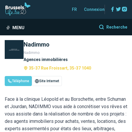
Facebo
Twitt
In
FR
Connexion
Recherche
MENU
Nadimmo
Nadimmo
Agences immobilières
35-37 Rue Froissart, 35-37 1040
Téléphone
Site Internet
Face à la clinique Léopold et au Borschette, entre Schuman
et Jourdan, NADIMMO vous aide à concrétiser vos rêves et
vous assiste dans la réalisation de nombre de vos projets :
des agents immobiliers pour achats, ventes, locations, des
experts assermentés pour états des lieux, arbitrages,