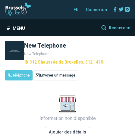
Facebo
Twitt
In
FR
Connexion
Recherche
MENU
New Telephone
New Telephone
312 Chaussée de Bruxelles, 312 1410
Téléphone
Envoyer un message
Information non disponible
Ajouter des détails