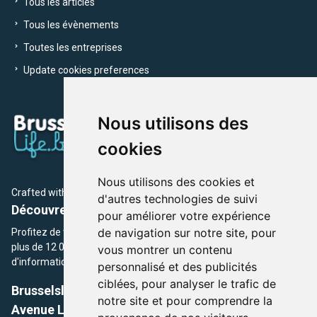
Tous les articles
Tous les évènements
Toutes les entreprises
Update cookies preferences
Nous utilisons des
cookies
Nous utilisons des cookies et
Crafted with
by Brusselslife Team
d'autres technologies de suivi
Découvrez plus de 12 000 adresses et événements
pour améliorer votre expérience
de navigation sur notre site, pour
Profitez de toutes les sections de BrusselsLife.be et découvrez
plus de 12 000 adresses et un grand choix d'événements,
vous montrer un contenu
d'informations et de conseils et astuces de notre écriture.
personnalisé et des publicités
ciblées, pour analyser le trafic de
Brusselslife.be
notre site et pour comprendre la
Avenue Louise, 500 -1050 Ixelles, Brussels,