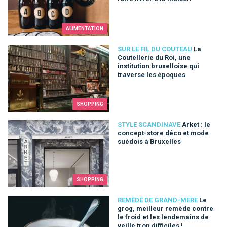
ALIMENTATION
La Coutellerie du Roi, une institution bruxelloise qui traverse
SUR LE FIL DU COUTEAU
La
Coutellerie du Roi, une
institution bruxelloise qui
traverse les époques
SHOPPING
Arket : le concept-store déco et mode suédois à Bruxelles
STYLE SCANDINAVE
Arket : le
concept-store déco et mode
suédois à Bruxelles
SHOPPING
Le grog, meilleur remède contre le froid et les lendemains de ve
REMÈDE DE GRAND-MÈRE
Le
grog, meilleur remède contre
le froid et les lendemains de
veille trop difficiles !