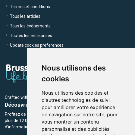
Termes et conditions
Tous les articles
Tous les évènements
Toutes les entreprises
Update cookies preferences
Nous utilisons des
cookies
Nous utilisons des cookies et
Crafted with
by Brusselslife Team
d'autres technologies de suivi
Découvrez plus de 12 000 adresses et événements
pour améliorer votre expérience
de navigation sur notre site, pour
Profitez de toutes les sections de BrusselsLife.be et découvrez
plus de 12 000 adresses et un grand choix d'événements,
vous montrer un contenu
d'informations et de conseils et astuces de notre écriture.
personnalisé et des publicités