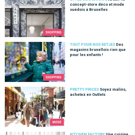
concept-store déco et mode
suédois à Bruxelles
SHOPPING
Des magasins bruxellois rien que pour les enfants !
TOUT POUR NOS KETJES
Des
magasins bruxellois rien que
pour les enfants !
SHOPPING
Soyez malins, achetez en Outlets
PRETTY PRICES
Soyez malins,
achetez en Outlets
MODE
Une cuisine design à Bruxelles? Bulthaup et Structure Plus
KITCHEN FACTORY
Une cuisine