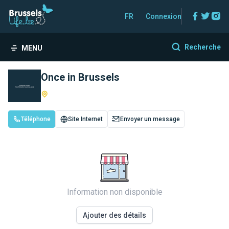
Facebo
Twitt
In
FR
Connexion
Recherche
MENU
Once in Brussels
Téléphone
Site Internet
Envoyer un message
Information non disponible
Ajouter des détails