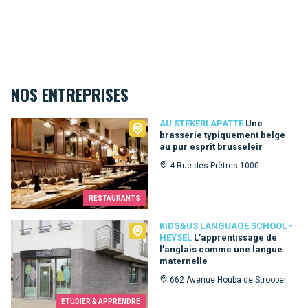
NOS ENTREPRISES
Au Stekerlapatte
AU STEKERLAPATTE
Une
brasserie typiquement belge
au pur esprit brusseleir
4 Rue des Prêtres 1000
RESTAURANTS
Kids&Us language school - Heysel
KIDS&US LANGUAGE SCHOOL -
HEYSEL
L’apprentissage de
l’anglais comme une langue
maternelle
662 Avenue Houba de Strooper
ETUDIER & APPRENDRE