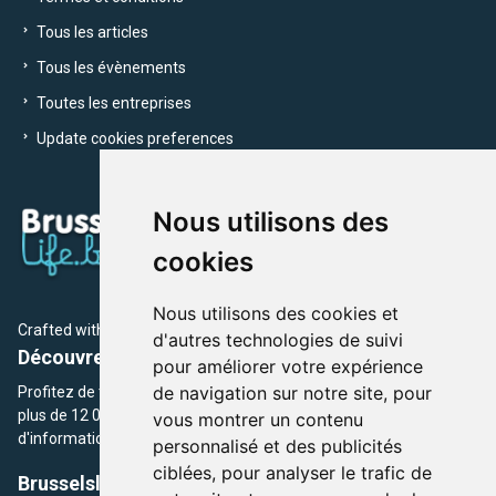
Tous les articles
Tous les évènements
Toutes les entreprises
Update cookies preferences
Nous utilisons des
cookies
Nous utilisons des cookies et
Crafted with
by Brusselslife Team
d'autres technologies de suivi
Découvrez plus de 12 000 adresses et événements
pour améliorer votre expérience
de navigation sur notre site, pour
Profitez de toutes les sections de BrusselsLife.be et découvrez
plus de 12 000 adresses et un grand choix d'événements,
vous montrer un contenu
d'informations et de conseils et astuces de notre écriture.
personnalisé et des publicités
ciblées, pour analyser le trafic de
Brusselslife.be