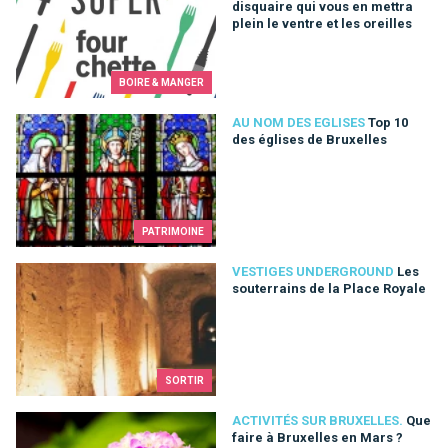
disquaire qui vous en mettra
plein le ventre et les oreilles
BOIRE & MANGER
Top 10 des églises de Bruxelles
AU NOM DES EGLISES
Top 10
des églises de Bruxelles
PATRIMOINE
Les souterrains de la Place Royale
VESTIGES UNDERGROUND
Les
souterrains de la Place Royale
SORTIR
Que faire à Bruxelles en Mars ?
ACTIVITÉS SUR BRUXELLES.
Que
faire à Bruxelles en Mars ?