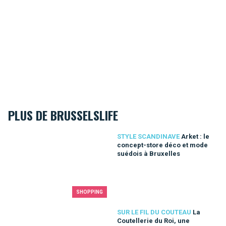
PLUS DE BRUSSELSLIFE
Arket : le concept-store déco et mode suédois à Bruxelles
STYLE SCANDINAVE
Arket : le
concept-store déco et mode
suédois à Bruxelles
SHOPPING
La Coutellerie du Roi, une institution bruxelloise qui traverse
SUR LE FIL DU COUTEAU
La
Coutellerie du Roi, une