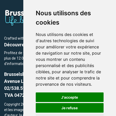
Nous utilisons des
cookies
Nous utilisons des cookies et
Crafted with
by Brusselslife Team
d'autres technologies de suivi
Découvrez plus de 12 000 adresses et événements
pour améliorer votre expérience
de navigation sur notre site, pour
Profitez de toutes les sections de BrusselsLife.be et découvrez
plus de 12 000 adresses et un grand choix d'événements,
vous montrer un contenu
d'informations et de conseils et astuces de notre écriture.
personnalisé et des publicités
ciblées, pour analyser le trafic de
Brusselslife.be
notre site et pour comprendre la
Avenue Louise, 500 -1050 Ixelles, Brussels,
provenance de nos visiteurs.
02/538.51.49.
TVA 0472.281.221
J'accepte
Copyright 2026 © Brusselslife.be Tous droits réservés. Le contenu
Je refuse
et les images utilisés sur ce site sont protégés par le droit
d'auteur. la propriétaires respectifs.