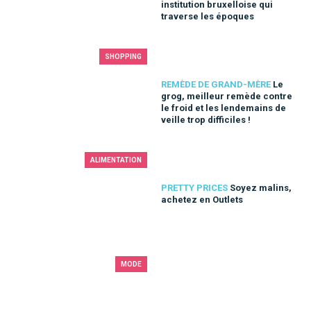
institution bruxelloise qui
traverse les époques
SHOPPING
Le grog, meilleur remède contre le froid et les lendemains de ve
REMÈDE DE GRAND-MÈRE
Le
grog, meilleur remède contre
le froid et les lendemains de
veille trop difficiles !
ALIMENTATION
Soyez malins, achetez en Outlets
PRETTY PRICES
Soyez malins,
achetez en Outlets
MODE