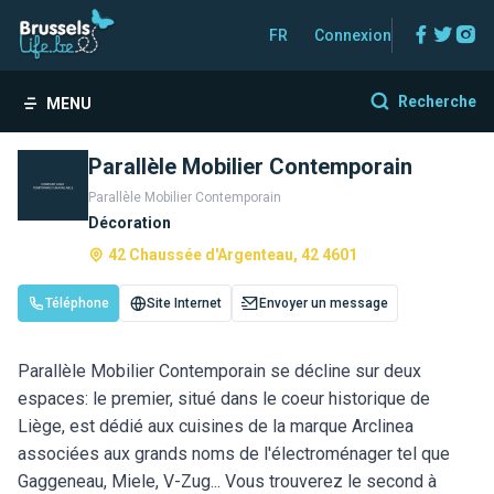
Facebo
Twitt
In
FR
Connexion
Recherche
MENU
Parallèle Mobilier Contemporain
Parallèle Mobilier Contemporain
Décoration
42 Chaussée d'Argenteau, 42 4601
Téléphone
Site Internet
Envoyer un message
Parallèle Mobilier Contemporain se décline sur deux
espaces: le premier, situé dans le coeur historique de
Liège, est dédié aux cuisines de la marque Arclinea
associées aux grands noms de l'électroménager tel que
Gaggeneau, Miele, V-Zug... Vous trouverez le second à