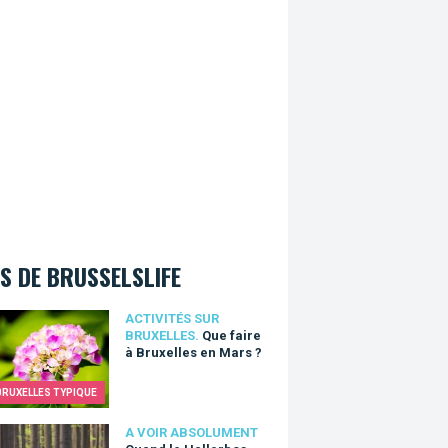
S DE BRUSSELSLIFE
aire à Bruxelles en Mars ?
ACTIVITÉS SUR
BRUXELLES.
Que faire
à Bruxelles en Mars ?
BRUXELLES TYPIQUE
 le Hallerbos sort son tapis bleu
A VOIR ABSOLUMENT