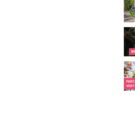
Les S
B
Les p
PARC
VERT