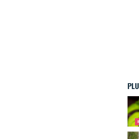
PLU
Que f
Quand