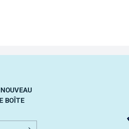
 NOUVEAU
 BOÎTE
Email Address
Envoyer