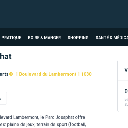
 PRATIQUE
BOIRE & MANGER
SHOPPING
SANTÉ & MÉDIC
hat
V
erts
1 Boulevard du Lambermont 1 1030
D
s
Bo
S
ulevard Lambermont, le Parc Josaphat offre
: plaine de jeux, terrain de sport (football,