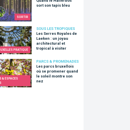
Quand le Hallerbos
sort son tapis bleu
SORTIR
erres Royales de Laeken : un joyau architectural et tropical à visi
SOUS LES TROPIQUES
Les Serres Royales de
Laeken : un joyau
architectural et
tropical à visiter
RUXELLES PRATIQUE
arcs bruxellois où se promener quand le soleil montre son nez
PARCS & PROMENADES
Les parcs bruxellois
où se promener quand
le soleil montre son
S & ESPACES
nez
S