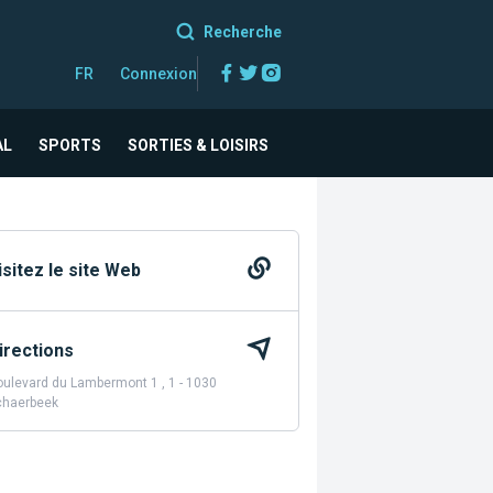
Recherche
Facebook
Twitter
Instagram
FR
Connexion
AL
SPORTS
SORTIES & LOISIRS
isitez le site Web
irections
ulevard du Lambermont 1 , 1 - 1030
chaerbeek