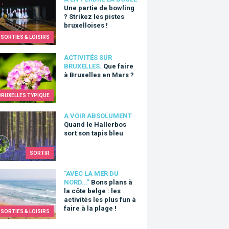
artie de bowling ? Strikez les pistes bruxelloises !
Une partie de bowling
? Strikez les pistes
bruxelloises !
SORTIES & LOISIRS
aire à Bruxelles en Mars ?
ACTIVITÉS SUR
BRUXELLES.
Que faire
à Bruxelles en Mars ?
BRUXELLES TYPIQUE
 le Hallerbos sort son tapis bleu
A VOIR ABSOLUMENT
Quand le Hallerbos
sort son tapis bleu
SORTIR
plans à la côte belge : les activités les plus fun à faire à la plage
"AVEC LA MER DU
NORD..."
Bons plans à
la côte belge : les
activités les plus fun à
faire à la plage !
SORTIES & LOISIRS