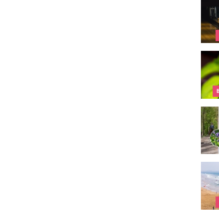
Une p
Que f
Quand
Bons 