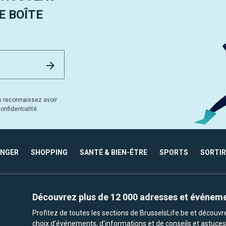
 BOÎTE
Email Address
Envoyer
s reconnaissez avoir
nfidentialité.
ANGER
SHOPPING
SANTÉ & BIEN-ÊTRE
SPORTS
SORTIR
Découvrez plus de 12 000 adresses et événem
Profitez de toutes les sections de BrusselsLife.be et découv
choix d'événements, d'informations et de conseils et astuces 