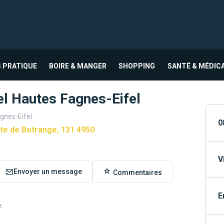
 PRATIQUE
BOIRE & MANGER
SHOPPING
SANTÉ & MÉDIC
el Hautes Fagnes-Eifel
gnes-Eifel
0
te de Botrange, 131 4950
V
Envoyer un message
Commentaires
E
.