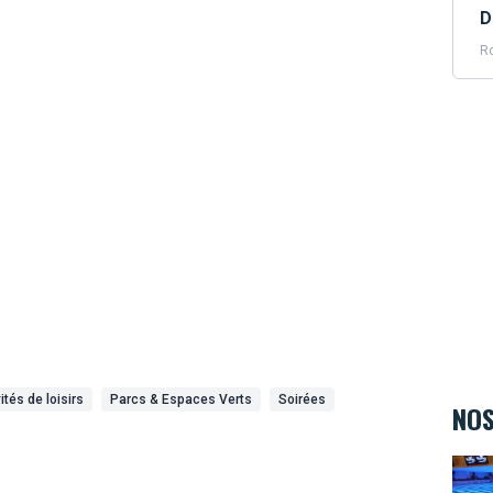
D
Ro
ités de loisirs
Parcs & Espaces Verts
Soirées
NOS
Bowl