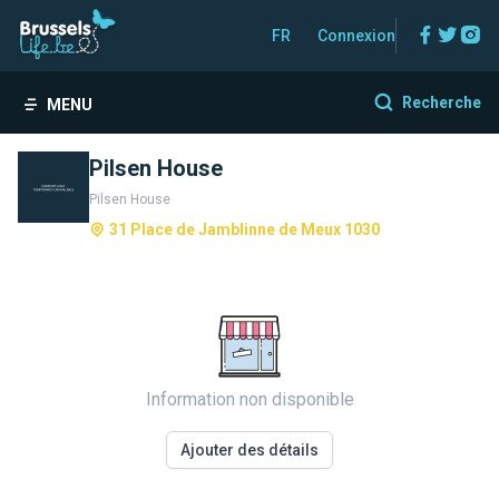
Facebo
Twitt
In
FR
Connexion
Recherche
MENU
Pilsen House
Pilsen House
31 Place de Jamblinne de Meux 1030
Information non disponible
Ajouter des détails