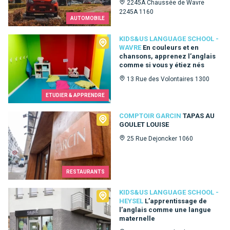
2245A Chaussée de Wavre
2245A 1160
AUTOMOBILE
Kids&Us language school - Wavre
KIDS&US LANGUAGE SCHOOL -
WAVRE
En couleurs et en
chansons, apprenez l’anglais
comme si vous y étiez nés
13 Rue des Volontaires 1300
ETUDIER & APPRENDRE
Comptoir Garcin
COMPTOIR GARCIN
TAPAS AU
GOULET LOUISE
25 Rue Dejoncker 1060
RESTAURANTS
Kids&Us language school - Heysel
KIDS&US LANGUAGE SCHOOL -
HEYSEL
L’apprentissage de
l’anglais comme une langue
maternelle