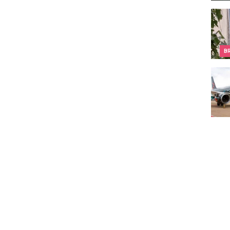
Bruxe
B
Tinti