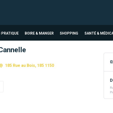
 PRATIQUE
BOIRE & MANGER
SHOPPING
SANTÉ & MÉDIC
Cannelle
0
185 Rue au Bois, 185 1150
D
Ru
Pi