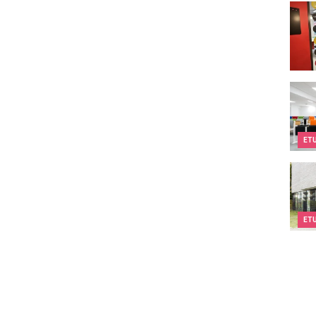
Teen
EPF
ET
Kids
ET