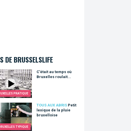
S DE BRUSSELSLIFE
it au temps où Bruxelles roulait...
C'était au temps où
Bruxelles roulait...
RUXELLES PRATIQUE
 lexique de la pluie bruxelloise
TOUS AUX ABRIS
Petit
lexique de la pluie
bruxelloise
BRUXELLES TYPIQUE