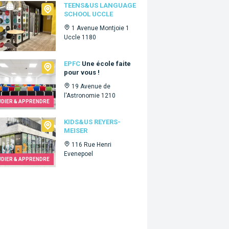
s&Us language school Uccle
TEENS&US LANGUAGE
SCHOOL UCCLE
1 Avenue Montjoie 1
Uccle 1180
C
EPFC
Une école faite
pour vous !
19 Avenue de
l'Astronomie 1210
UDIER & APPRENDRE
&Us Reyers-Meiser
KIDS&US REYERS-
MEISER
116 Rue Henri
Evenepoel
UDIER & APPRENDRE