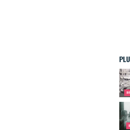
PLU
C'éta
B
Petit