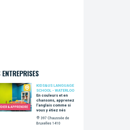
 ENTREPRISES
Us language school - Waterloo
KIDS&US LANGUAGE
SCHOOL - WATERLOO
En couleurs et en
chansons, apprenez
l’anglais comme si
UDIER & APPRENDRE
vous y étiez nés
397 Chaussée de
Bruxelles 1410