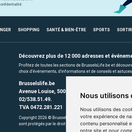
nfidentialité.
ANGER
SHOPPING
SANTÉ & BIEN-ÊTRE
SPORTS
SORTIR
Découvrez plus de 12 000 adresses et événem
Profitez de toutes les sections de BrusselsLife.be et découv
choix d'événements, d'informations et de conseils et astuces 
Brusselslife.be
Avenue Louise, 500 -1050 Ixelles, Brussels,
Nous utilisons
02/538.51.49.
TVA 0472.281.221
Nous utilisons des cook
votre expérience de na
Copyright 2026 © Brusselslife.be Tous droits réservés. Le cont
contenu personnalisé et
sont protégés par le droit d'auteur. la propriétaires respectifs.
notre site et pour com