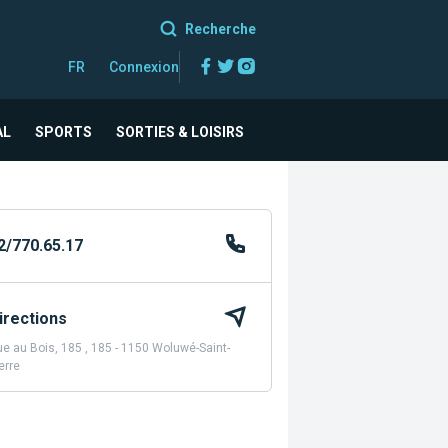
Recherche
Facebook
Twitter
Instagram
FR
Connexion
AL
SPORTS
SORTIES & LOISIRS
2/770.65.17
irections
e au Bois, 185 , 185 - 1150 Woluwé-Saint-
erre