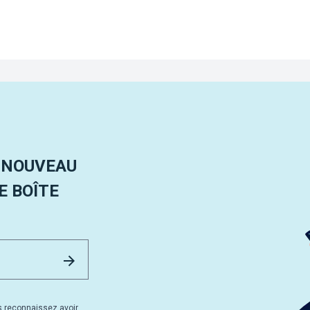
 NOUVEAU
 BOÎTE
Email Address
Envoyer
s reconnaissez avoir