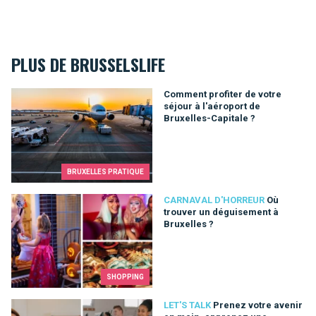
PLUS DE BRUSSELSLIFE
Comment profiter de votre séjour à l'aéroport de Bruxelles-Cap
Comment profiter de votre
séjour à l'aéroport de
Bruxelles-Capitale ?
BRUXELLES PRATIQUE
Où trouver un déguisement à Bruxelles ?
CARNAVAL D'HORREUR
Où
trouver un déguisement à
Bruxelles ?
SHOPPING
Prenez votre avenir en main, apprenez une nouvelle langue !
LET'S TALK
Prenez votre avenir