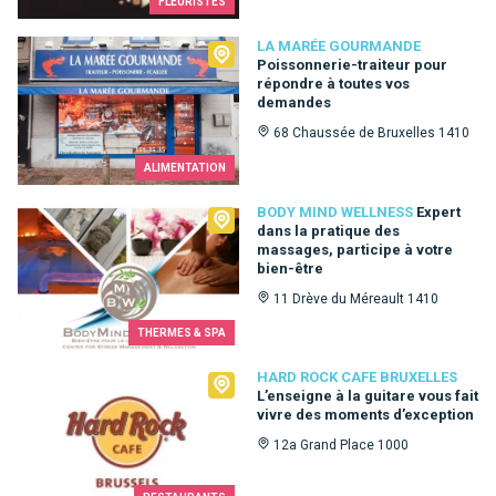
FLEURISTES
La Marée Gourmande
LA MARÉE GOURMANDE
Poissonnerie-traiteur pour
répondre à toutes vos
demandes
68 Chaussée de Bruxelles 1410
ALIMENTATION
Body Mind Wellness
BODY MIND WELLNESS
Expert
dans la pratique des
massages, participe à votre
bien-être
11 Drève du Méreault 1410
THERMES & SPA
Hard Rock Cafe Bruxelles
HARD ROCK CAFE BRUXELLES
L’enseigne à la guitare vous fait
vivre des moments d’exception
12a Grand Place 1000