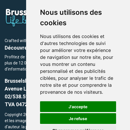
Nous utilisons des
cookies
Nous utilisons des cookies et
Crafted with
by Brusselslife Team
d'autres technologies de suivi
Découvrez plus de 12 000 adresses et événements
pour améliorer votre expérience
de navigation sur notre site, pour
Profitez de toutes les sections de BrusselsLife.be et découvrez
plus de 12 000 adresses et un grand choix d'événements,
vous montrer un contenu
d'informations et de conseils et astuces de notre écriture.
personnalisé et des publicités
ciblées, pour analyser le trafic de
Brusselslife.be
notre site et pour comprendre la
Avenue Louise, 500 -1050 Ixelles, Brussels,
provenance de nos visiteurs.
02/538.51.49.
TVA 0472.281.221
J'accepte
Copyright 2026 © Brusselslife.be Tous droits réservés. Le contenu
Je refuse
et les images utilisés sur ce site sont protégés par le droit
d'auteur. la propriétaires respectifs.