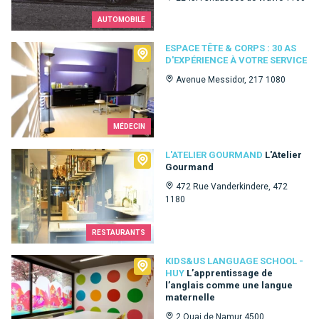
AUTOMOBILE
Espace Tête & Corps : 30 as d'expérience à votre service
ESPACE TÊTE & CORPS : 30 AS
D'EXPÉRIENCE À VOTRE SERVICE
Avenue Messidor, 217 1080
MÉDECIN
L'Atelier Gourmand
L'ATELIER GOURMAND
L'Atelier
Gourmand
472 Rue Vanderkindere, 472
1180
RESTAURANTS
Kids&Us language school - Huy
KIDS&US LANGUAGE SCHOOL -
HUY
L’apprentissage de
l’anglais comme une langue
maternelle
2 Quai de Namur 4500