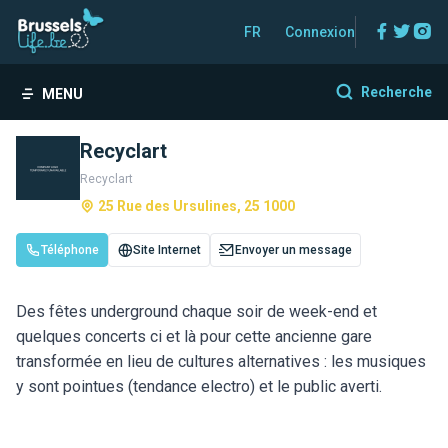
Facebo
Twitt
In
FR
Connexion
Recherche
MENU
Recyclart
Recyclart
25 Rue des Ursulines, 25 1000
Téléphone
Site Internet
Envoyer un message
Des fêtes underground chaque soir de week-end et
quelques concerts ci et là pour cette ancienne gare
transformée en lieu de cultures alternatives : les musiques
y sont pointues (tendance electro) et le public averti.