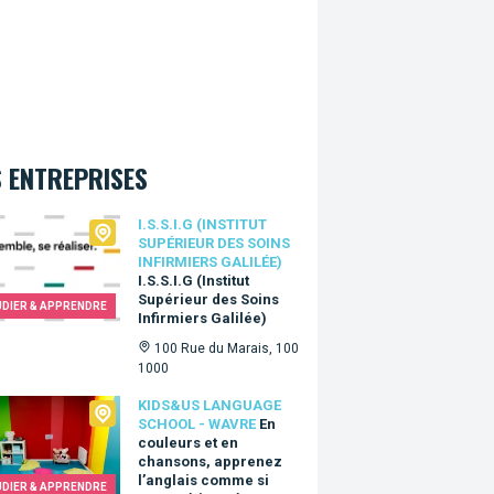
 ENTREPRISES
.I.G (Institut Supérieur des Soins Infirmiers Galilée)
I.S.S.I.G (INSTITUT
SUPÉRIEUR DES SOINS
INFIRMIERS GALILÉE)
I.S.S.I.G (Institut
Supérieur des Soins
UDIER & APPRENDRE
Infirmiers Galilée)
100 Rue du Marais, 100
1000
Us language school - Wavre
KIDS&US LANGUAGE
SCHOOL - WAVRE
En
couleurs et en
chansons, apprenez
l’anglais comme si
UDIER & APPRENDRE