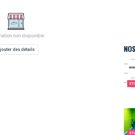
mation non disponible
NOS
jouter des détails
I.S.S
ET
Kids&
ET