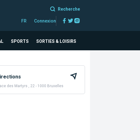
Recherche
Facebook
Twitter
Instagram
FR
Connexion
AL
SPORTS
SORTIES & LOISIRS
irections
ace des Martyrs , 22 - 1000 Bruxelles