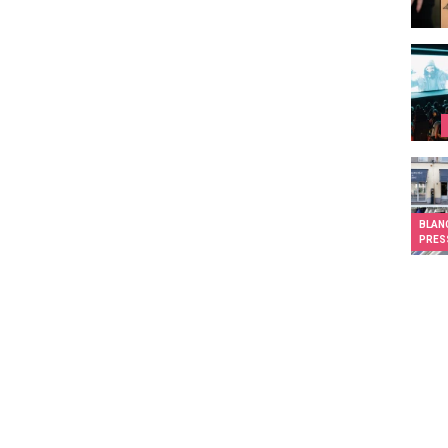
Arsèn
Press
BLANC
PRES