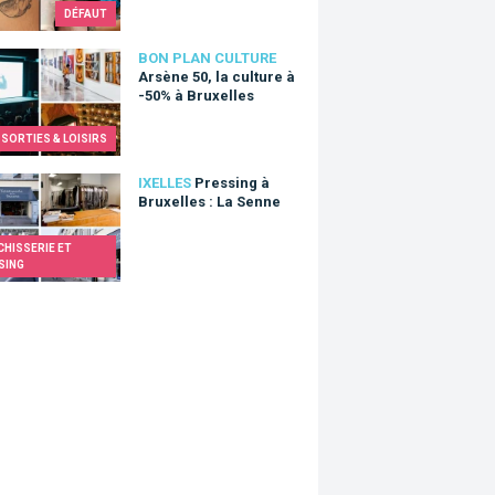
DÉFAUT
e 50, la culture à -50% à Bruxelles
BON PLAN CULTURE
Arsène 50, la culture à
-50% à Bruxelles
SORTIES & LOISIRS
ing à Bruxelles : La Senne
IXELLES
Pressing à
Bruxelles : La Senne
HISSERIE ET
SING