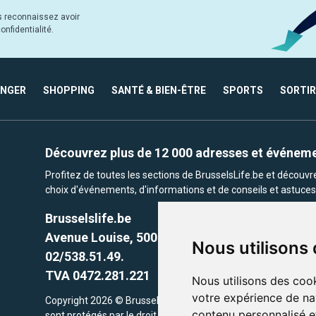
s reconnaissez avoir
nfidentialité.
ANGER
SHOPPING
SANTÉ & BIEN-ÊTRE
SPORTS
SORTIR
Découvrez plus de 12 000 adresses et événem
Profitez de toutes les sections de BrusselsLife.be et découv
choix d'événements, d'informations et de conseils et astuces 
Brusselslife.be
Avenue Louise, 500 -1050 Ixelles, Brussels,
Nous utilisons
02/538.51.49.
TVA 0472.281.221
Nous utilisons des cook
votre expérience de na
Copyright 2026 © Brusselslife.be Tous droits réservés. Le cont
contenu personnalisé et
sont protégés par le droit d'auteur. la propriétaires respectifs.