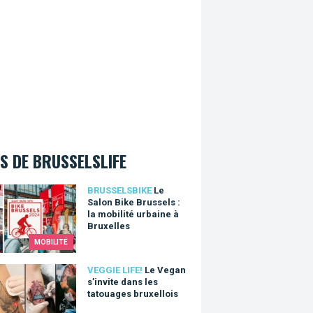
S DE BRUSSELSLIFE
lon Bike Brussels : la mobilité urbaine à Bruxelles
BRUSSELSBIKE
Le
Salon Bike Brussels :
la mobilité urbaine à
Bruxelles
MOBILITÉ
gan s’invite dans les tatouages bruxellois
VEGGIE LIFE!
Le Vegan
s’invite dans les
tatouages bruxellois