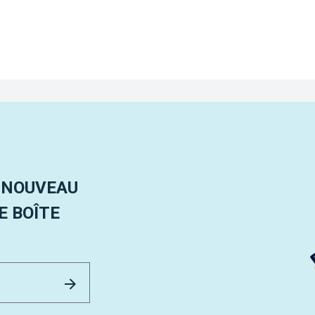
 NOUVEAU
 BOÎTE
Email Address
Envoyer