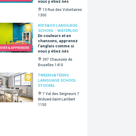
vous y étiez nés
13 Rue des Volontaires
1300
Us language school - Waterloo
KIDS&US LANGUAGE
SCHOOL - WATERLOO
En couleurs et en
chansons, apprenez
l’anglais comme si
UDIER & APPRENDRE
vous y étiez nés
397 Chaussée de
Bruxelles 1410
ns&Teens language school Stockel
TWEENS&TEENS
LANGUAGE SCHOOL
STOCKEL
7 Val des Seigneurs 7
Woluwé-Saint-Lambert
1150