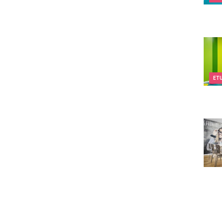
Kids&
ET
Twee