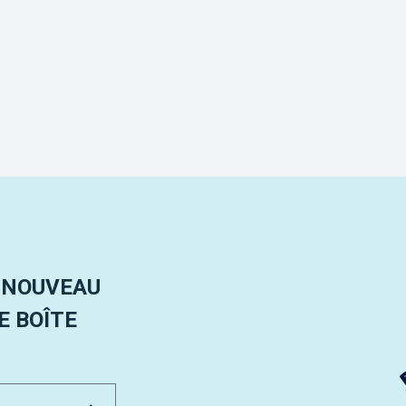
 NOUVEAU
 BOÎTE
Email Address
Envoyer