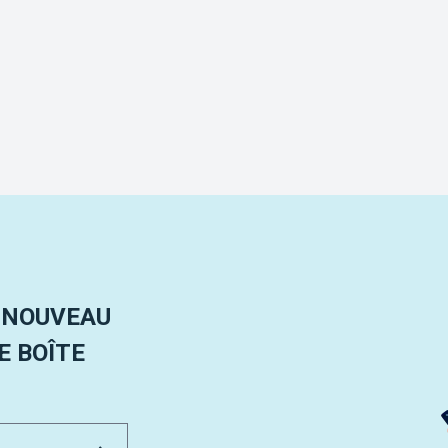
 NOUVEAU
 BOÎTE
Email Address
Envoyer