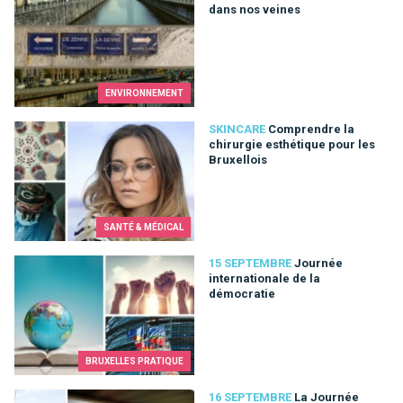
dans nos veines
ENVIRONNEMENT
Comprendre la chirurgie esthétique pour les Bruxellois
SKINCARE
Comprendre la
chirurgie esthétique pour les
Bruxellois
SANTÉ & MÉDICAL
Journée internationale de la démocratie
15 SEPTEMBRE
Journée
internationale de la
démocratie
BRUXELLES PRATIQUE
La Journée Internationale des transports publics
16 SEPTEMBRE
La Journée