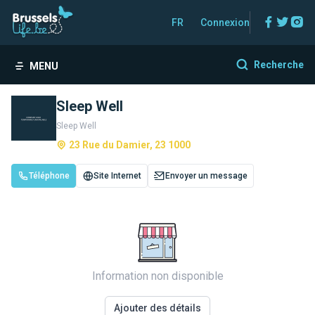
Facebo
Twitt
In
FR
Connexion
Recherche
MENU
Sleep Well
Sleep Well
23 Rue du Damier, 23 1000
Téléphone
Site Internet
Envoyer un message
Information non disponible
Ajouter des détails