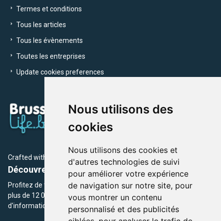
Termes et conditions
Tous les articles
Tous les évènements
Toutes les entreprises
Update cookies preferences
Nous utilisons des
cookies
Nous utilisons des cookies et
Crafted with
by Brusselslife Team
d'autres technologies de suivi
Découvrez plus de 12 000 adresses et événements
pour améliorer votre expérience
de navigation sur notre site, pour
Profitez de toutes les sections de BrusselsLife.be et découvrez
plus de 12 000 adresses et un grand choix d'événements,
vous montrer un contenu
d'informations et de conseils et astuces de notre écriture.
personnalisé et des publicités