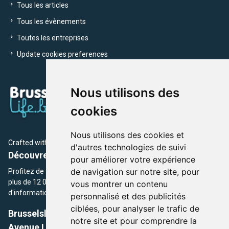
Tous les articles
Tous les évènements
Toutes les entreprises
Update cookies preferences
Nous utilisons des
cookies
Nous utilisons des cookies et
Crafted with
by Brusselslife Team
d'autres technologies de suivi
Découvrez plus de 12 000 adresses et événements
pour améliorer votre expérience
de navigation sur notre site, pour
Profitez de toutes les sections de BrusselsLife.be et découvrez
plus de 12 000 adresses et un grand choix d'événements,
vous montrer un contenu
d'informations et de conseils et astuces de notre écriture.
personnalisé et des publicités
ciblées, pour analyser le trafic de
Brusselslife.be
notre site et pour comprendre la
Avenue Louise, 500 -1050 Ixelles, Brussels,