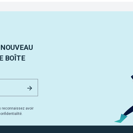
 NOUVEAU
 BOÎTE
Email Address
Envoyer
s reconnaissez avoir
nfidentialité.