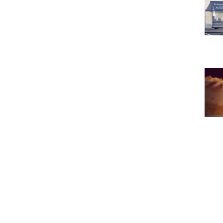
Au Va