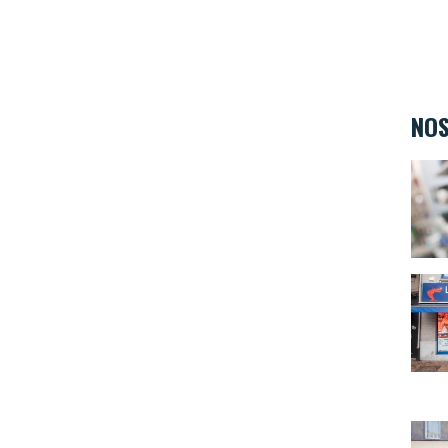
NOS
Ambi
La M
Teint