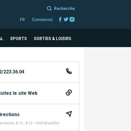
Recherche
Facebook
Twitter
Instagram
FR
Connexion
AL
SPORTS
SORTIES & LOISIRS
2/223.36.04
isitez le site Web
irections
e Neuve, 8-12 , 8-12 - 1000 Bruxelles