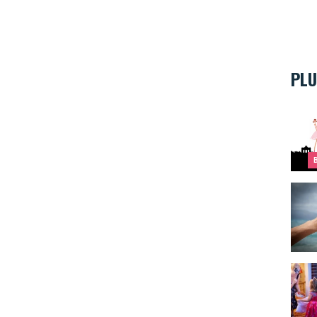
PLU
Top 1
Quel 
Où tr