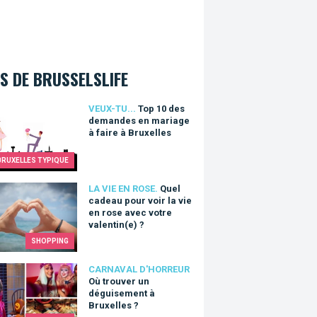
S DE BRUSSELSLIFE
0 des demandes en mariage à faire à Bruxelles
VEUX-TU...
Top 10 des
demandes en mariage
à faire à Bruxelles
BRUXELLES TYPIQUE
cadeau pour voir la vie en rose avec votre valentin(e) ?
LA VIE EN ROSE.
Quel
cadeau pour voir la vie
en rose avec votre
valentin(e) ?
SHOPPING
ouver un déguisement à Bruxelles ?
CARNAVAL D'HORREUR
Où trouver un
déguisement à
Bruxelles ?