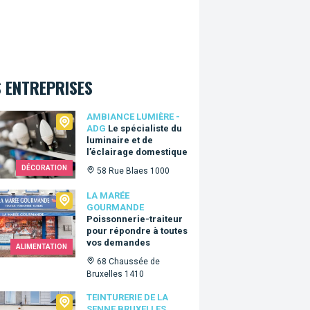
 ENTREPRISES
ance Lumière - ADG
AMBIANCE LUMIÈRE -
ADG
Le spécialiste du
luminaire et de
l’éclairage domestique
DÉCORATION
58 Rue Blaes 1000
arée Gourmande
LA MARÉE
GOURMANDE
Poissonnerie-traiteur
pour répondre à toutes
vos demandes
ALIMENTATION
68 Chaussée de
Bruxelles 1410
urerie de la Senne Bruxelles
TEINTURERIE DE LA
SENNE BRUXELLES