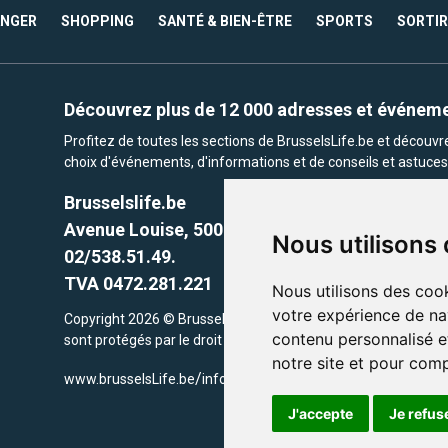
ANGER
SHOPPING
SANTÉ & BIEN-ÊTRE
SPORTS
SORTIR
Découvrez plus de 12 000 adresses et événem
Profitez de toutes les sections de BrusselsLife.be et découv
choix d'événements, d'informations et de conseils et astuces 
Brusselslife.be
Avenue Louise, 500 -1050 Ixelles, Brussels,
Nous utilisons
02/538.51.49.
TVA 0472.281.221
Nous utilisons des cook
votre expérience de na
Copyright 2026 © Brusselslife.be Tous droits réservés. Le cont
contenu personnalisé et
sont protégés par le droit d'auteur. la propriétaires respectifs.
notre site et pour com
/
www.brusselsLife.be
info@brusselslife.be
J'accepte
Je refus