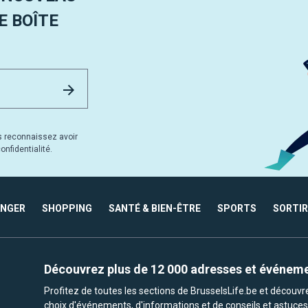
 BOÎTE
Email Address
Envoyer
s reconnaissez avoir
nfidentialité.
ANGER
SHOPPING
SANTÉ & BIEN-ÊTRE
SPORTS
SORTIR
Découvrez plus de 12 000 adresses et événem
Profitez de toutes les sections de BrusselsLife.be et découv
choix d'événements, d'informations et de conseils et astuces 