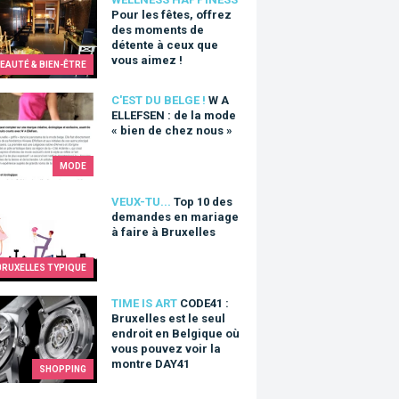
les fêtes, offrez des moments de détente à ceux que vous aime
Pour les fêtes, offrez
des moments de
détente à ceux que
vous aimez !
EAUTÉ & BIEN-ÊTRE
LLEFSEN : de la mode « bien de chez nous »
C'EST DU BELGE !
W A
ELLEFSEN : de la mode
« bien de chez nous »
MODE
0 des demandes en mariage à faire à Bruxelles
VEUX-TU...
Top 10 des
demandes en mariage
à faire à Bruxelles
BRUXELLES TYPIQUE
1 : Bruxelles est le seul endroit en Belgique où vous pouvez v
TIME IS ART
CODE41 :
Bruxelles est le seul
endroit en Belgique où
vous pouvez voir la
montre DAY41
SHOPPING