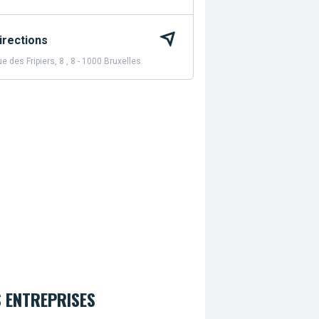
irections
e des Fripiers, 8 , 8 - 1000 Bruxelles
 ENTREPRISES