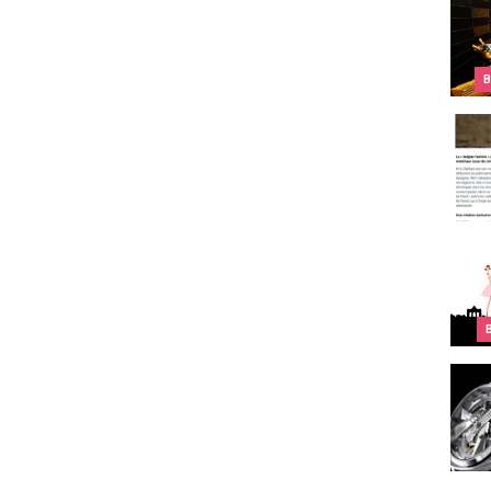
Pour 
B
W A E
Top 1
CODE4