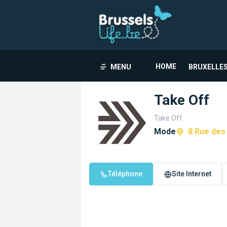
HOME
MENU
BRUXELLES
Take Off
Take Off
Mode
8 Rue des 
Téléphone
Site Internet