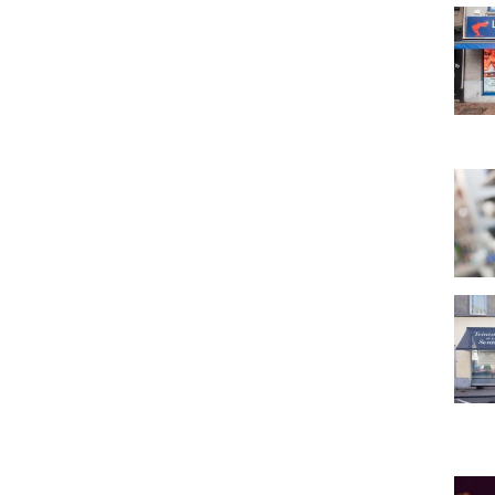
La M
Ambi
Teint
Au Va