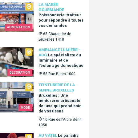
arée Gourmande
LA MARÉE
GOURMANDE
Poissonnerie-traiteur
pour répondre à toutes
vos demandes
ALIMENTATION
68 Chaussée de
Bruxelles 1410
ance Lumière - ADG
AMBIANCE LUMIÈRE -
ADG
Le spécialiste du
luminaire et de
l’éclairage domestique
DÉCORATION
58 Rue Blaes 1000
urerie de la Senne Bruxelles
TEINTURERIE DE LA
SENNE BRUXELLES
Bruxelles : Une
teinturerie artisanale
de luxe qui prend soin
MODE
de vos tissus
10 Rue de l'Arbre Bénit
1050
tel
AU VATEL
Le paradis