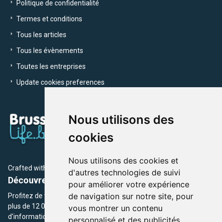
Politique de confidentialité
Termes et conditions
Tous les articles
Tous les évènements
Toutes les entreprises
Update cookies preferences
Nous utilisons des
cookies
Nous utilisons des cookies et
Crafted with
by Brusselslife Team
d'autres technologies de suivi
Découvrez plus de 12 000 adresses et événements
pour améliorer votre expérience
de navigation sur notre site, pour
Profitez de toutes les sections de BrusselsLife.be et découvrez
plus de 12 000 adresses et un grand choix d'événements,
vous montrer un contenu
d'informations et de conseils et astuces de notre écriture.
personnalisé et des publicités