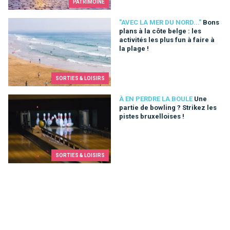
PATRIMOINE
Bons plans à la côte belge : les activités les plus fun à faire à 
"AVEC LA MER DU NORD..."
Bons
plans à la côte belge : les
activités les plus fun à faire à
la plage !
SORTIES & LOISIRS
Une partie de bowling ? Strikez les pistes bruxelloises !
À EN PERDRE LA BOULE
Une
partie de bowling ? Strikez les
pistes bruxelloises !
SORTIES & LOISIRS