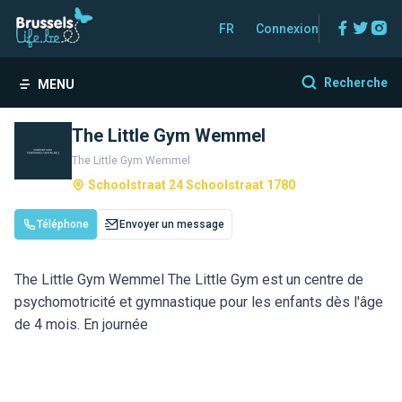
Facebo
Twitt
In
FR
Connexion
Recherche
MENU
The Little Gym Wemmel
The Little Gym Wemmel
Schoolstraat 24 Schoolstraat 1780
Téléphone
Envoyer un message
The Little Gym Wemmel The Little Gym est un centre de
psychomotricité et gymnastique pour les enfants dès l'âge
de 4 mois. En journée