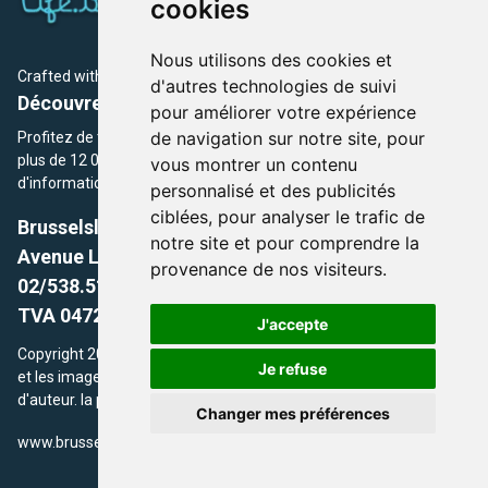
cookies
Nous utilisons des cookies et
Crafted with
by Brusselslife Team
d'autres technologies de suivi
Découvrez plus de 12 000 adresses et événements
pour améliorer votre expérience
de navigation sur notre site, pour
Profitez de toutes les sections de BrusselsLife.be et découvrez
plus de 12 000 adresses et un grand choix d'événements,
vous montrer un contenu
d'informations et de conseils et astuces de notre écriture.
personnalisé et des publicités
ciblées, pour analyser le trafic de
Brusselslife.be
notre site et pour comprendre la
Avenue Louise, 500 -1050 Ixelles, Brussels,
provenance de nos visiteurs.
02/538.51.49.
TVA 0472.281.221
J'accepte
Copyright 2026 © Brusselslife.be Tous droits réservés. Le contenu
Je refuse
et les images utilisés sur ce site sont protégés par le droit
d'auteur. la propriétaires respectifs.
Changer mes préférences
/
www.brusselsLife.be
info@brusselslife.be