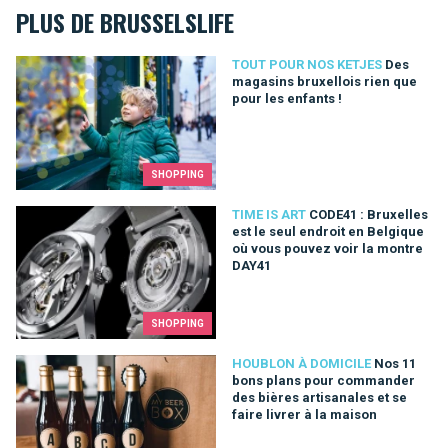
PLUS DE BRUSSELSLIFE
Des magasins bruxellois rien que pour les enfants !
TOUT POUR NOS KETJES
Des
magasins bruxellois rien que
pour les enfants !
SHOPPING
CODE41 : Bruxelles est le seul endroit en Belgique où vous p
TIME IS ART
CODE41 : Bruxelles
est le seul endroit en Belgique
où vous pouvez voir la montre
DAY41
SHOPPING
Nos 11 bons plans pour commander des bières artisanales et s
HOUBLON À DOMICILE
Nos 11
bons plans pour commander
des bières artisanales et se
faire livrer à la maison