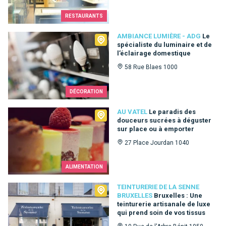
RESTAURANTS
Ambiance Lumière - ADG
AMBIANCE LUMIÈRE - ADG
Le
spécialiste du luminaire et de
l’éclairage domestique
58 Rue Blaes 1000
DÉCORATION
Au Vatel
AU VATEL
Le paradis des
douceurs sucrées à déguster
sur place ou à emporter
27 Place Jourdan 1040
ALIMENTATION
Teinturerie de la Senne Bruxelles
TEINTURERIE DE LA SENNE
BRUXELLES
Bruxelles : Une
teinturerie artisanale de luxe
qui prend soin de vos tissus