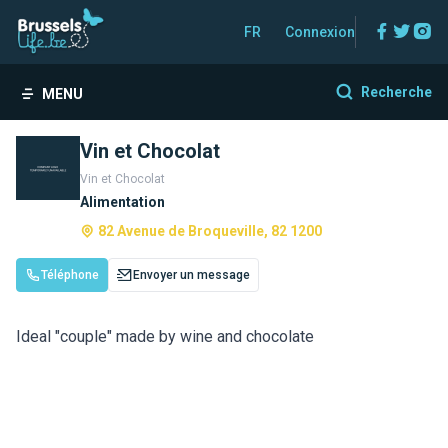
Facebo
Twitt
In
FR
Connexion
Recherche
MENU
Vin et Chocolat
Vin et Chocolat
Alimentation
82 Avenue de Broqueville, 82 1200
Téléphone
Envoyer un message
Ideal "couple" made by wine and chocolate