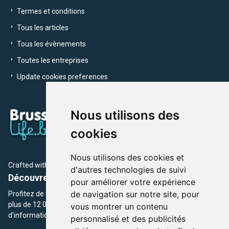
Termes et conditions
Tous les articles
Tous les évènements
Toutes les entreprises
Update cookies preferences
Nous utilisons des
cookies
Nous utilisons des cookies et
Crafted with
by Brusselslife Team
d'autres technologies de suivi
Découvrez plus de 12 000 adresses et événements
pour améliorer votre expérience
de navigation sur notre site, pour
Profitez de toutes les sections de BrusselsLife.be et découvrez
plus de 12 000 adresses et un grand choix d'événements,
vous montrer un contenu
d'informations et de conseils et astuces de notre écriture.
personnalisé et des publicités