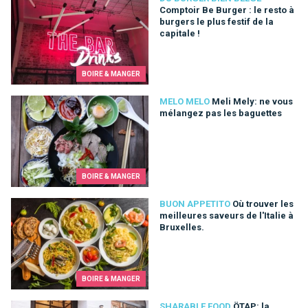
Comptoir Be Burger : le resto à
burgers le plus festif de la
capitale !
BOIRE & MANGER
Meli Mely: ne vous mélangez pas les baguettes
MELO MELO
Meli Mely: ne vous
mélangez pas les baguettes
BOIRE & MANGER
Où trouver les meilleures saveurs de l'Italie à Bruxelles.
BUON APPETITO
Où trouver les
meilleures saveurs de l'Italie à
Bruxelles.
BOIRE & MANGER
ÖTAP: la cuisine du partage à Bruxelles
SHARABLE FOOD
ÖTAP: la