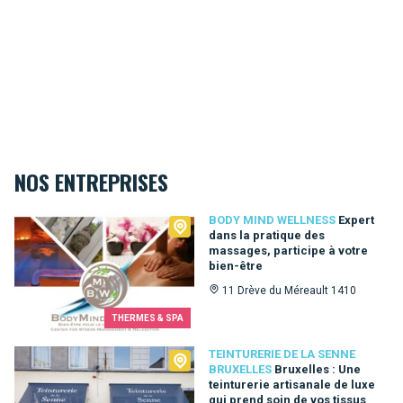
NOS ENTREPRISES
Body Mind Wellness
BODY MIND WELLNESS
Expert
dans la pratique des
massages, participe à votre
bien-être
11 Drève du Méreault 1410
THERMES & SPA
Teinturerie de la Senne Bruxelles
TEINTURERIE DE LA SENNE
BRUXELLES
Bruxelles : Une
teinturerie artisanale de luxe
qui prend soin de vos tissus