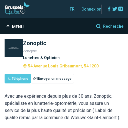
Facebo
Twitt
In
FR
Connexion
Recherche
MENU
Zonoptic
Zonoptic
Lunettes & Opticien
54 Avenue Louis Gribaumont, 54 1200
Téléphone
Envoyer un message
Avec une expérience depuis plus de 30 ans, Zonoptic,
spécialiste en lunetterie-optométrie, vous assure un
service de la plus haute qualité et précision ( Label de
qualité remis par la commune de Woluwé-Saint-Lambert ).