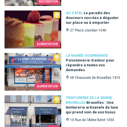
DÉCORATION
Au Vatel
AU VATEL
Le paradis des
douceurs sucrées à déguster
sur place ou à emporter
27 Place Jourdan 1040
ALIMENTATION
La Marée Gourmande
LA MARÉE GOURMANDE
Poissonnerie-traiteur pour
répondre à toutes vos
demandes
68 Chaussée de Bruxelles 1410
ALIMENTATION
Teinturerie de la Senne Bruxelles
TEINTURERIE DE LA SENNE
BRUXELLES
Bruxelles : Une
teinturerie artisanale de luxe
qui prend soin de vos tissus
10 Rue de l'Arbre Bénit 1050