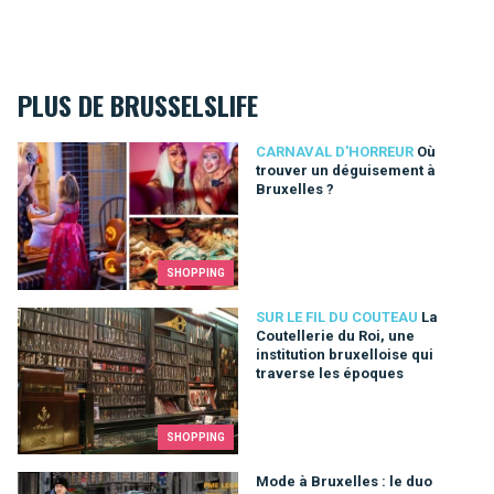
PLUS DE BRUSSELSLIFE
Où trouver un déguisement à Bruxelles ?
CARNAVAL D'HORREUR
Où
trouver un déguisement à
Bruxelles ?
SHOPPING
La Coutellerie du Roi, une institution bruxelloise qui traverse
SUR LE FIL DU COUTEAU
La
Coutellerie du Roi, une
institution bruxelloise qui
traverse les époques
SHOPPING
Mode à Bruxelles : le duo chemise casual et pantalon chino, e
Mode à Bruxelles : le duo