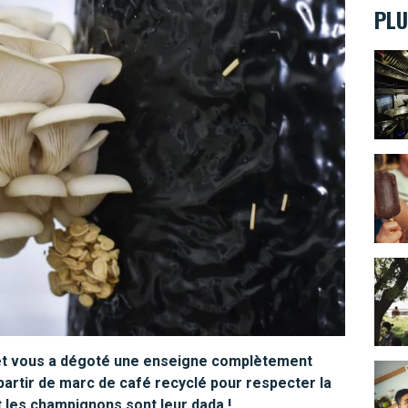
PLU
Menu 
Houpp
Les m
 et vous a dégoté une enseigne complètement
Tout 
partir de marc de café recyclé pour respecter la
et les champignons sont leur dada !