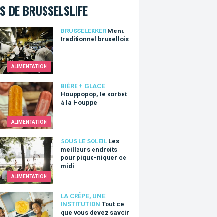
S DE BRUSSELSLIFE
traditionnel bruxellois
BRUSSELEKKER
Menu
traditionnel bruxellois
ALIMENTATION
opop, le sorbet à la Houppe
BIÈRE + GLACE
Houppopop, le sorbet
à la Houppe
ALIMENTATION
eilleurs endroits pour pique-niquer ce midi
SOUS LE SOLEIL
Les
meilleurs endroits
pour pique-niquer ce
midi
ALIMENTATION
ce que vous devez savoir sur la crêpe
LA CRÊPE, UNE
INSTITUTION
Tout ce
que vous devez savoir