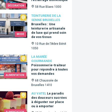
DÉCORATION
58 Rue Blaes 1000
urerie de la Senne Bruxelles
TEINTURERIE DE LA
SENNE BRUXELLES
Bruxelles : Une
teinturerie artisanale
de luxe qui prend soin
MODE
de vos tissus
10 Rue de l'Arbre Bénit
1050
arée Gourmande
LA MARÉE
GOURMANDE
Poissonnerie-traiteur
pour répondre à toutes
vos demandes
ALIMENTATION
68 Chaussée de
Bruxelles 1410
tel
AU VATEL
Le paradis
des douceurs sucrées
à déguster sur place
ou à emporter
ALIMENTATION