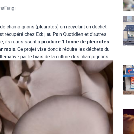
rmaFungi
Teint
 de champignons (pleurotes) en recyclant un déchet
est récupéré chez Exki, au Pain Quotidien et d'autres
té, ils réussissent à
produire 1 tonne de pleurotes
ar mois
. Ce projet vise donc à réduire les déchets du
lternative par le biais de la culture des champignons.
La M
Au Va