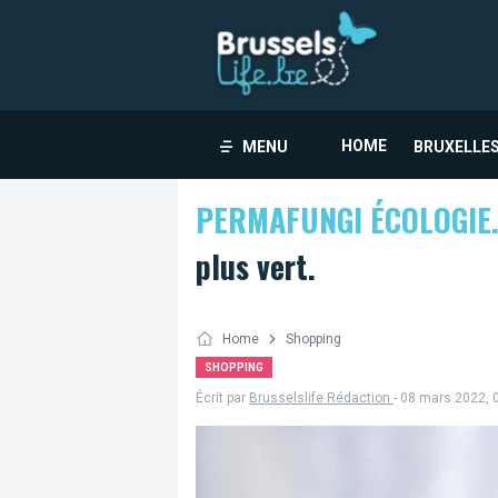
HOME
MENU
BRUXELLES
PERMAFUNGI ÉCOLOGIE
plus vert.
Home
Shopping
SHOPPING
Écrit par
Brusselslife Rédaction
- 08 mars 2022, 