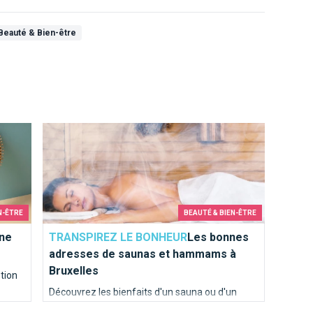
Beauté & Bien-être
question de rythme ?
Les bonnes adresses de saunas et hammams à Bruxel
N-ÊTRE
BEAUTÉ & BIEN-ÊTRE
une
TRANSPIREZ LE BONHEUR
Les bonnes
adresses de saunas et hammams à
Bruxelles
stion
Découvrez les bienfaits d'un sauna ou d'un
hammam, plongez dans la piscine ou le jacuzzi