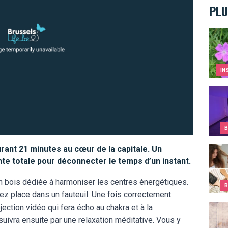
PLU
IDYL 
IN
Savie
B
ant 21 minutes au cœur de la capitale. Un
Cheve
e totale pour déconnecter le temps d’un instant.
 bois dédiée à harmoniser les centres énergétiques.
B
z place dans un fauteuil. Une fois correctement
Les 
jection vidéo qui fera écho au chakra et à la
uivra ensuite par une relaxation méditative. Vous y