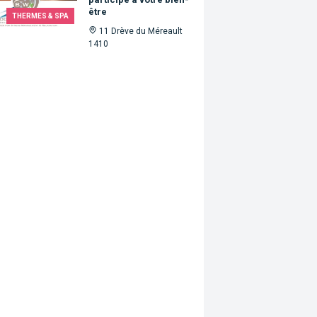
être
THERMES & SPA
11 Drève du Méreault
1410