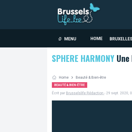
HOME
MENU
BRUXELLES
SPHERE HARMONY
Une b
Home
Beauté & Bien-être
BEAUTÉ & BIEN-ÊTRE
Écrit par
Brusselslife Rédaction
- 29 sept. 2020, 