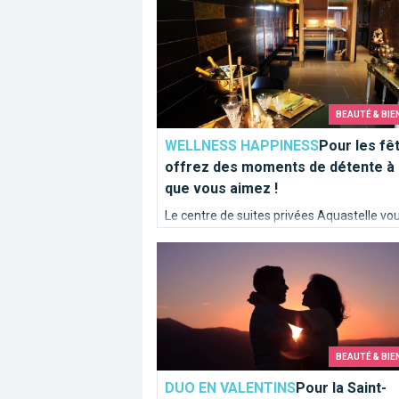
Pour les fêtes, offrez des moments de
BEAUTÉ & BIE
WELLNESS HAPPINESS
Pour les fê
offrez des moments de détente à
que vous aimez !
Le centre de suites privées Aquastelle vo
présente son offre spéciale de Noël. Le c
Pour la Saint-Valentin, offrez à votre
idéal pour ravir les amoureux ou les famil
moment d'offrir les cadeaux !
BEAUTÉ & BIE
DUO EN VALENTINS
Pour la Saint-