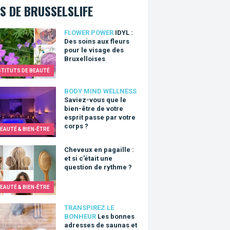
S DE BRUSSELSLIFE
: Des soins aux fleurs pour le visage des Bruxelloises
FLOWER POWER
IDYL :
Des soins aux fleurs
pour le visage des
Bruxelloises
STITUTS DE BEAUTÉ
z-vous que le bien-être de votre esprit passe par votre corps ?
BODY MIND WELLNESS
Saviez-vous que le
bien-être de votre
esprit passe par votre
corps ?
EAUTÉ & BIEN-ÊTRE
ux en pagaille : et si c’était une question de rythme ?
Cheveux en pagaille :
et si c’était une
question de rythme ?
EAUTÉ & BIEN-ÊTRE
bonnes adresses de saunas et hammams à Bruxelles
TRANSPIREZ LE
BONHEUR
Les bonnes
adresses de saunas et