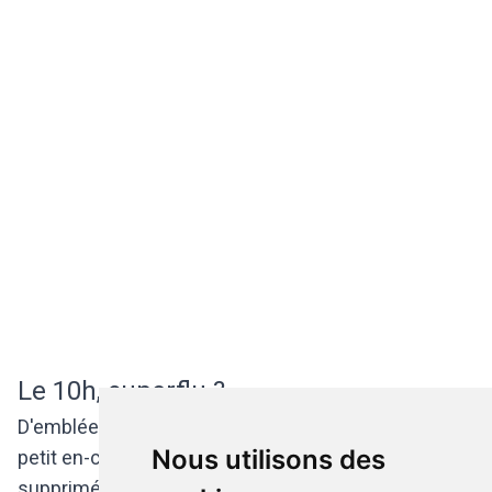
Le 10h, superflu ?
D'emblée, Jessica Wouters nous confirme que le
Nous utilisons des
petit en-cas du matin pourrait effectivement être
supprimé. Elle pose toutefois plusieurs conditions.