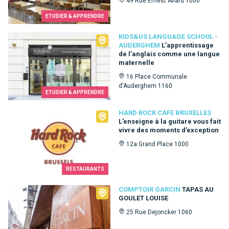
49 Rue Ernest Allard 1000
ETUDIER & APPRENDRE
Kids&Us language school - Auderghem
KIDS&US LANGUAGE SCHOOL -
AUDERGHEM
L’apprentissage
de l’anglais comme une langue
maternelle
16 Place Communale
d'Auderghem 1160
ETUDIER & APPRENDRE
Hard Rock Cafe Bruxelles
HARD ROCK CAFE BRUXELLES
L’enseigne à la guitare vous fait
vivre des moments d’exception
12a Grand Place 1000
RESTAURANTS
Comptoir Garcin
COMPTOIR GARCIN
TAPAS AU
GOULET LOUISE
25 Rue Dejoncker 1060