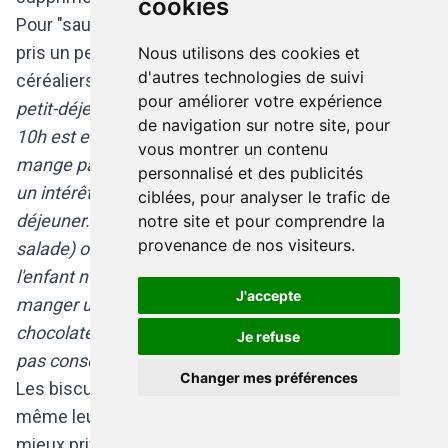
cookies
Pour "sauter" le 10h, il faut s'assurer que l'enfant ait
pris un petit-déjeuner complet et diversifié (produits
Nous utilisons des cookies et
d'autres technologies de suivi
céréaliers, laitage et fruits). "
Si l'enfant mange un
pour améliorer votre expérience
petit-déjeuner conséquent le matin, la collation de
de navigation sur notre site, pour
10h est effectivement superflue. Par contre, s'il ne
vous montrer un contenu
mange pas beaucoup le matin, la collation de 10h a
personnalisé et des publicités
un intérêt. Elle devra alors venir compléter le petit-
ciblées, pour analyser le trafic de
déjeuner. On pense aux fruits (en morceaux ou en
notre site et pour comprendre la
provenance de nos visiteurs.
salade) ou aux compotes sans sucre ajouté si
l'enfant n'a pas eu de fruit le matin. Il peut aussi
J'accepte
manger un produit laitier (berlingot de lait, lait
chocolaté, jus de riz enrichi en calcium...) s'il n'en a
Je refuse
pas consommé au réveil
" précise la diététicienne.
Changer mes préférences
Les biscuits ne sont pas à bannir (on peut quand
même leurs faire plaisir!) mais attention, il vaut
mieux privilégier les biscuits aux céréales et non les