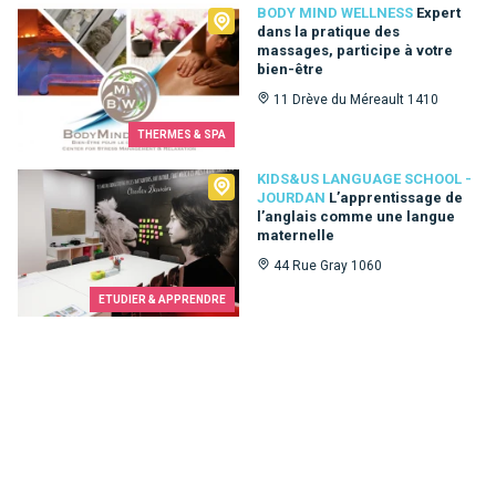
Body Mind Wellness
BODY MIND WELLNESS
Expert
dans la pratique des
massages, participe à votre
bien-être
11 Drève du Méreault 1410
THERMES & SPA
Kids&Us language school - Jourdan
KIDS&US LANGUAGE SCHOOL -
JOURDAN
L’apprentissage de
l’anglais comme une langue
maternelle
44 Rue Gray 1060
ETUDIER & APPRENDRE