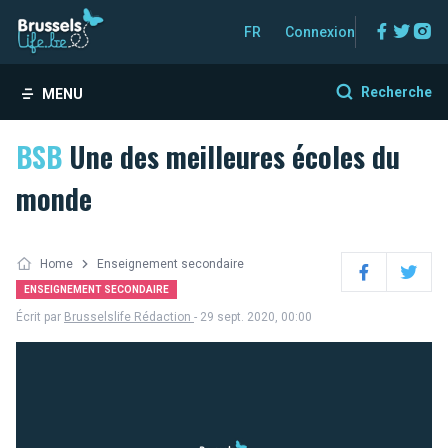
Facebo
Twitt
In
FR
Connexion
Recherche
MENU
BSB
Une des meilleures écoles du
monde
Home
Enseignement secondaire
Facebook
Twitter
ENSEIGNEMENT SECONDAIRE
Écrit par
Brusselslife Rédaction
- 29 sept. 2020, 00:00