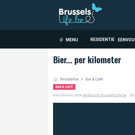
RESIDENTIE
MENU
EENVOU
Bier... per kilometer
Residentie
Bar & Café
BAR & CAFÉ
Geschreven door
Rédaction BrusselsLife.be
- 28 