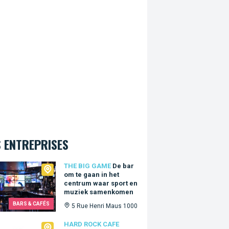
 ENTREPRISES
Big Game
THE BIG GAME
De bar
om te gaan in het
centrum waar sport en
muziek samenkomen
BARS & CAFÉS
5 Rue Henri Maus 1000
Rock Cafe Bruxelles
HARD ROCK CAFE