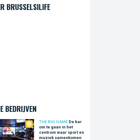
R BRUSSELSILIFE
E BEDRIJVEN
Big Game
THE BIG GAME
De bar
om te gaan in het
centrum waar sport en
muziek samenkomen