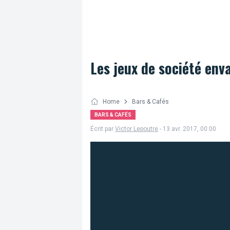
Les jeux de société env
Home
Bars & Cafés
BARS & CAFÉS
Écrit par
Victor Lepoutre
- 13 avr. 2017, 00:00