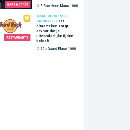
BARS & CAFÉS
5 Rue Henri Maus 1000
Rock Cafe Bruxelles
HARD ROCK CAFE
BRUXELLES
Het
gitaarteken zorgt
ervoor dat je
uitzonderlijke tijden
RESTAURANTS
beleeft
12a Grand Place 1000