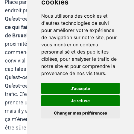
cookies
Place parce qu'il faut bien mais ce n'est pas mon
endroit préféré à Bruxelles.
Nous utilisons des cookies et
Qu'est-ce qui est le plus tof, à Bruxelles ? Qu'est-
d'autres technologies de suivi
ce qui fait que vous ne déménageriez jamais hors
pour améliorer votre expérience
de Bruxelles ?
Le fait que l'on trouve tout à
de navigation sur notre site, pour
proximité. Et puis j'adore mon quartier. Je
vous montrer un contenu
personnalisé et des publicités
commence à connaître mes voisins, c'est assez
ciblées, pour analyser le trafic de
convivial. Ce que l'on ne retrouve pas dans d'autres
notre site et pour comprendre la
capitales comme Paris, par exemple.
provenance de nos visiteurs.
Qu'est-ce qui est vraiment pas tof à Bruxelles ?
Qu'est-ce qui vous ferait fuir de Bruxelles ?
Le
J'accepte
trafic. C'est tout le temps bouché. J'essaie de
Je refuse
prendre un maximum les transports en commun,
mais il y a des moments où ça n'est pas possible. Et
Changer mes préférences
ça m'énerve de devoir me lever à 6h du matin pour
être sûre d'être à l'heure à un rendez-vous.