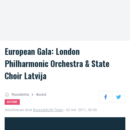
European Gala: London
Philharmonic Orchestra & State
Choir Latvija
Residentie
Avond
Facebook
Twitter
AVOND
Geschreven door
BrusselsLife Team
- 02 mrt. 2011, 00:00