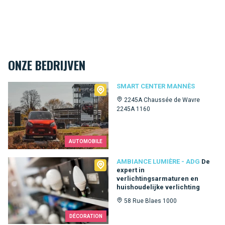
ONZE BEDRIJVEN
Smart Center Mannès
SMART CENTER MANNÈS
2245A Chaussée de Wavre
2245A 1160
AUTOMOBILE
Ambiance Lumière - ADG
AMBIANCE LUMIÈRE - ADG
De
expert in
verlichtingsarmaturen en
huishoudelijke verlichting
58 Rue Blaes 1000
DÉCORATION