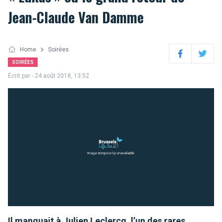
Jean-Claude Van Damme
Home
Soirées
Facebook
Twitter
SOIRÉES
Écrit par
- 24 août 2018, 13:52
Il manquait à Julien Leclercq, l’un des rares