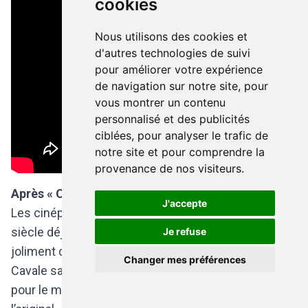
cookies
Nous utilisons des cookies et
d'autres technologies de suivi
pour améliorer votre expérience
de navigation sur notre site, pour
vous montrer un contenu
personnalisé et des publicités
ciblées, pour analyser le trafic de
notre site et pour comprendre la
provenance de nos visiteurs.
Après « Cavale sans issue » et « JCVD »
J'accepte
Les cinéphiles se souviendront que voici un quart de
siècle déjà, le héros d’« Universal Soldier » avait
Je refuse
joliment démontré un visage plus humain dans «
Changer mes préférences
Cavale sans issue » où il jouait les bons samaritains
pour le minois de Rosanna Arquette. Dix ans après