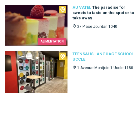
Au Vatel
AU VATEL
The paradise for
sweets to taste on the spot or to
take away
27 Place Jourdan 1040
ALIMENTATION
Teens&Us language school Uccle
TEENS&US LANGUAGE SCHOOL
UCCLE
1 Avenue Montjoie 1 Uccle 1180