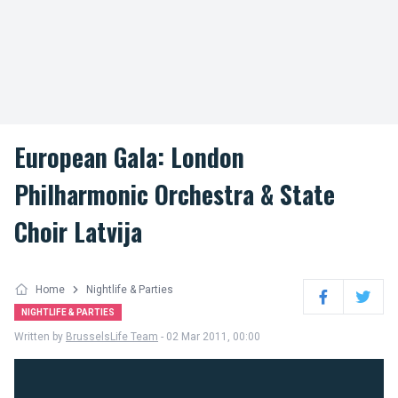
European Gala: London
Philharmonic Orchestra & State
Choir Latvija
Home
Nightlife & Parties
Facebook
Twitter
NIGHTLIFE & PARTIES
Written by
BrusselsLife Team
- 02 Mar 2011, 00:00