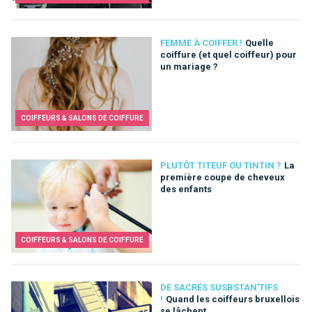
FEMME À COIFFER !
Quelle
coiffure (et quel coiffeur) pour
un mariage ?
COIFFEURS & SALONS DE COIFFURE
PLUTÔT TITEUF OU TINTIN ?
La
première coupe de cheveux
des enfants
COIFFEURS & SALONS DE COIFFURE
DE SACRÉS SUSBSTAN'TIFS
!
Quand les coiffeurs bruxellois
se lâchent...