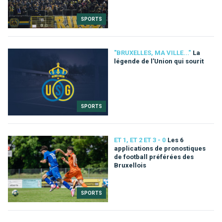
SPORTS
"BRUXELLES, MA VILLE..."
La
légende de l’Union qui sourit
SPORTS
ET 1, ET 2 ET 3 - 0
Les 6
applications de pronostiques
de football préférées des
Bruxellois
SPORTS