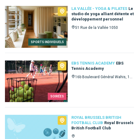
LA VALLÉE - YOGA & PILATES
Le
studio de yoga alliant détente et
développement personnel
51 Rue de la Vallée 1050
SPORTS INDIVIDUELS
EBS TENNIS ACADEMY
EBS
Tennis Academy
16b Boulevard Général Wahis, 16b 1030
SOIRÉES
ROYAL BRUSSELS BRITISH
FOOTBALL CLUB
Royal Brussels
British Football Club