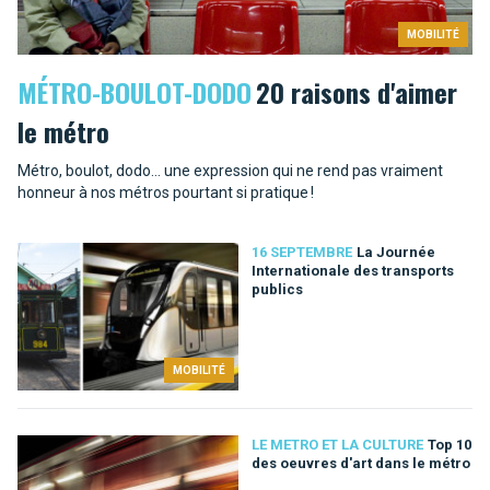
MOBILITÉ
MÉTRO-BOULOT-DODO
20 raisons d'aimer
le métro
Métro, boulot, dodo… une expression qui ne rend pas vraiment
honneur à nos métros pourtant si pratique !
16 SEPTEMBRE
La Journée
Internationale des transports
publics
MOBILITÉ
LE METRO ET LA CULTURE
Top 10
des oeuvres d'art dans le métro