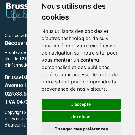
Nous utilisons des
cookies
Nous utilisons des cookies et
Crafted with
by Brusselslife Team
d'autres technologies de suivi
Découvrez plus de 12 000 adresses et événements
pour améliorer votre expérience
de navigation sur notre site, pour
Profitez de toutes les sections de BrusselsLife.be et découvrez
plus de 12 000 adresses et un grand choix d'événements,
vous montrer un contenu
d'informations et de conseils et astuces de notre écriture.
personnalisé et des publicités
ciblées, pour analyser le trafic de
Brusselslife.be
notre site et pour comprendre la
Avenue Louise, 500 -1050 Ixelles, Brussels,
provenance de nos visiteurs.
02/538.51.49.
TVA 0472.281.221
J'accepte
Copyright 2026 © Brusselslife.be Tous droits réservés. Le contenu
Je refuse
et les images utilisés sur ce site sont protégés par le droit
d'auteur. la propriétaires respectifs.
Changer mes préférences