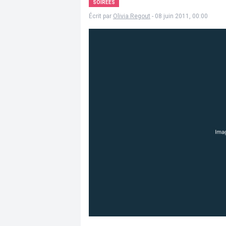
SOIRÉES
Écrit par
Olivia Regout
- 08 juin 2011, 00:00