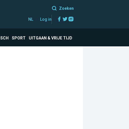
Zoeken
Facebook
Twitter
Instagram
NL
Log in
ISCH
SPORT
UITGAAN & VRIJE TIJD