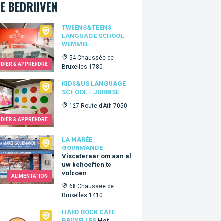
E BEDRIJVEN
ns&Teens language school Wemmel
TWEENS&TEENS
LANGUAGE SCHOOL
WEMMEL
54 Chaussée de
UDIER & APPRENDRE
Bruxelles 1780
Us language school - Jurbise
KIDS&US LANGUAGE
SCHOOL - JURBISE
127 Route d’Ath 7050
UDIER & APPRENDRE
arée Gourmande
LA MARÉE
GOURMANDE
Viscateraar om aan al
uw behoeften te
voldoen
ALIMENTATION
68 Chaussée de
Bruxelles 1410
Rock Cafe Bruxelles
HARD ROCK CAFE
BRUXELLES
Het