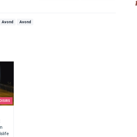
Avond
Avond
OISIRS
t
en
slife