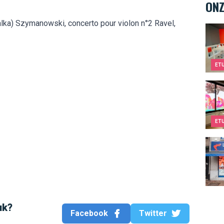
ONZ
ka) Szymanowski, concerto pour violon n°2 Ravel,
Twee
ET
Kids&
ET
La M
uk?
Facebook
Twitter
Hard 