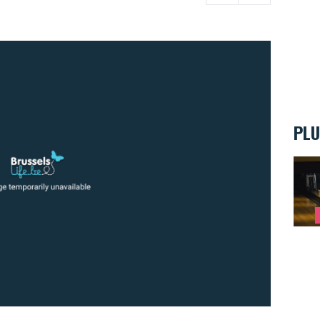
PLU
Strik