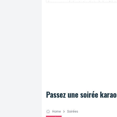
koos voor u de beste tracks in de hoofdst
Passez une soirée karao
Home
Soirées