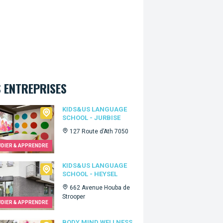
 ENTREPRISES
Us language school - Jurbise
KIDS&US LANGUAGE
SCHOOL - JURBISE
127 Route d’Ath 7050
UDIER & APPRENDRE
Us language school - Heysel
KIDS&US LANGUAGE
SCHOOL - HEYSEL
662 Avenue Houba de
Strooper
UDIER & APPRENDRE
BODY MIND WELLNESS