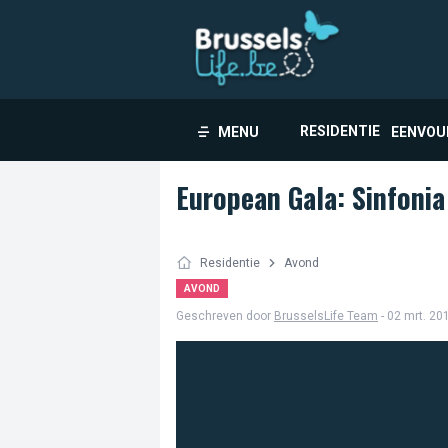
RESIDENTIE
MENU
EENVOU
European Gala: Sinfonia
Residentie
Avond
AVOND
Geschreven door
BrusselsLife Team
- 02 mrt. 20