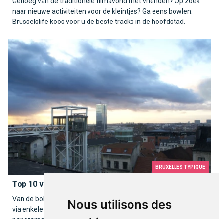
Genoeg van de traditionele filmavond met vrienden? Op zoek
naar nieuwe activiteiten voor de kleintjes? Ga eens bowlen.
Brusselslife koos voor u de beste tracks in de hoofdstad.
Top 10 van mooiste Brusselse panorama&#039;s
BRUXELLES TYPIQUE
Top 10 van mooiste Brusselse panorama&#039;s
Van de bollen van het Atomium tot de toren van het stadhuis
Nous utilisons des
via enkele prestigieuze terrassen, Brussel biedt heel wat