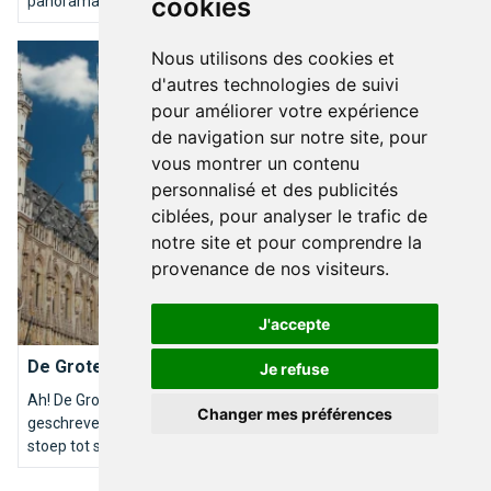
cookies
panorama's. Top 10 van de mooiste Brusselse specimens.
De Grote Markt in al haar glorie
Nous utilisons des cookies et
d'autres technologies de suivi
pour améliorer votre expérience
de navigation sur notre site, pour
vous montrer un contenu
personnalisé et des publicités
ciblées, pour analyser le trafic de
notre site et pour comprendre la
provenance de nos visiteurs.
J'accepte
PATRIMOINE
De Grote Markt in al haar glorie
Je refuse
Ah! De Grote Markt van Brussel. Zoveel boeken zijn erover
Changer mes préférences
geschreven, zo vaak is ze bezocht, van huis naar huis, van
stoep tot stoep.