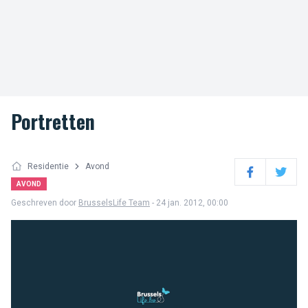
Portretten
Residentie
Avond
Facebook
Twitter
AVOND
Geschreven door
BrusselsLife Team
- 24 jan. 2012, 00:00