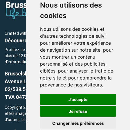
Nous utilisons des
cookies
Nous utilisons des cookies et
Crafted with
by Brusselslife Team
d'autres technologies de suivi
Découvrez plus de 12 000 adresses et événements
pour améliorer votre expérience
de navigation sur notre site, pour
Profitez de toutes les sections de BrusselsLife.be et découvrez
plus de 12 000 adresses et un grand choix d'événements,
vous montrer un contenu
d'informations et de conseils et astuces de notre écriture.
personnalisé et des publicités
ciblées, pour analyser le trafic de
Brusselslife.be
notre site et pour comprendre la
Avenue Louise, 500 -1050 Ixelles, Brussels,
provenance de nos visiteurs.
02/538.51.49.
TVA 0472.281.221
J'accepte
Copyright 2026 © Brusselslife.be Tous droits réservés. Le contenu
Je refuse
et les images utilisés sur ce site sont protégés par le droit
d'auteur. la propriétaires respectifs.
Changer mes préférences