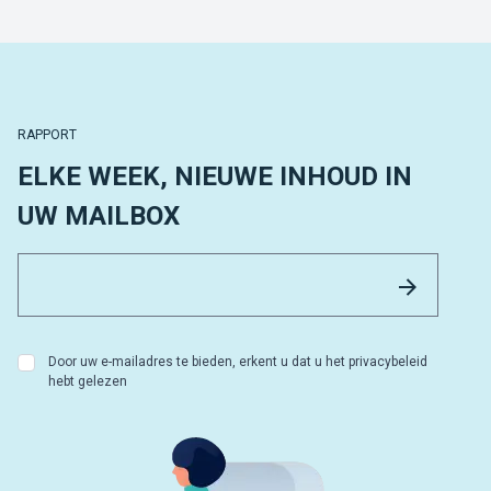
RAPPORT
ELKE WEEK, NIEUWE INHOUD IN
UW MAILBOX
Email 
Versture
Door uw e-mailadres te bieden, erkent u dat u het privacybeleid
hebt gelezen