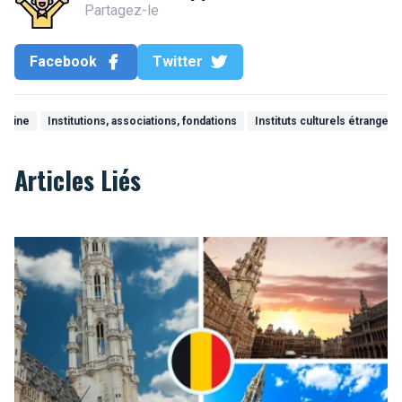
Partagez-le
Facebook
Twitter
imoine
Institutions, associations, fondations
Instituts culturels étrangers
Articles Liés
De Grote Markt in al haar glorie