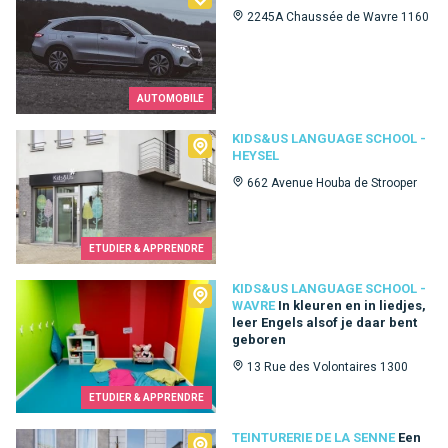
2245A Chaussée de Wavre 1160
AUTOMOBILE
Kids&Us language school - Heysel
KIDS&US LANGUAGE SCHOOL -
HEYSEL
662 Avenue Houba de Strooper
ETUDIER & APPRENDRE
Kids&Us language school - Wavre
KIDS&US LANGUAGE SCHOOL -
WAVRE
In kleuren en in liedjes,
leer Engels alsof je daar bent
geboren
13 Rue des Volontaires 1300
ETUDIER & APPRENDRE
Teinturerie de la Senne
TEINTURERIE DE LA SENNE
Een