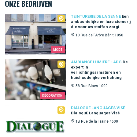
ONZE BEDRIJVEN
Teinturerie de la Senne
TEINTURERIE DE LA SENNE
Een
ambachtelijke en luxe stomerij
die voor uw stoffen zorgt
10 Rue de l'Arbre Bénit 1050
MODE
Ambiance Lumière - ADG
AMBIANCE LUMIÈRE - ADG
De
expert in
verlichtingsarmaturen en
huishoudelijke verlichting
58 Rue Blaes 1000
DÉCORATION
Dialogue Languages Visé
DIALOGUE LANGUAGES VISÉ
DialoguE Languages Visé
1B Rue de la Trairie 4600