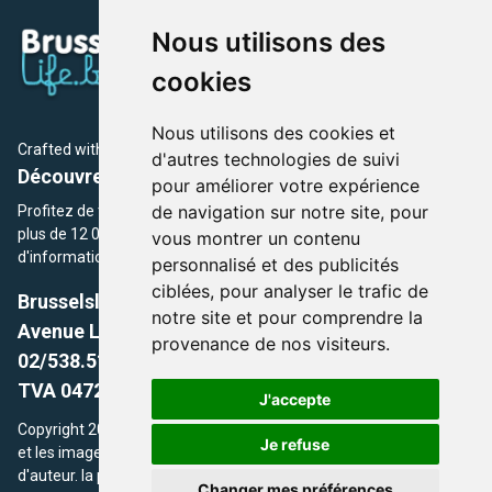
Nous utilisons des
cookies
Nous utilisons des cookies et
Crafted with
by Brusselslife Team
d'autres technologies de suivi
Découvrez plus de 12 000 adresses et événements
pour améliorer votre expérience
de navigation sur notre site, pour
Profitez de toutes les sections de BrusselsLife.be et découvrez
plus de 12 000 adresses et un grand choix d'événements,
vous montrer un contenu
d'informations et de conseils et astuces de notre écriture.
personnalisé et des publicités
ciblées, pour analyser le trafic de
Brusselslife.be
notre site et pour comprendre la
Avenue Louise, 500 -1050 Ixelles, Brussels,
provenance de nos visiteurs.
02/538.51.49.
TVA 0472.281.221
J'accepte
Copyright 2026 © Brusselslife.be Tous droits réservés. Le contenu
Je refuse
et les images utilisés sur ce site sont protégés par le droit
d'auteur. la propriétaires respectifs.
Changer mes préférences