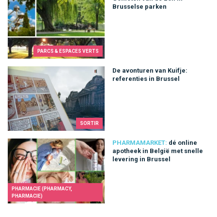
Brusselse parken
PARCS & ESPACES VERTS
De avonturen van Kuifje: referenties in Brussel
De avonturen van Kuifje:
referenties in Brussel
SORTIR
dé online apotheek in België met snelle levering in Brussel
PHARMAMARKET:
dé online
apotheek in België met snelle
levering in Brussel
PHARMACIE (PHARMACY,
PHARMACIE)