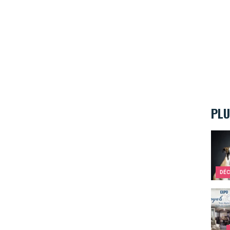
PLU
Un an
DÉC
Train