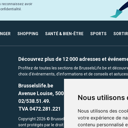
s reconnaissez avoir
nfidentialité.
ANGER
SHOPPING
SANTÉ & BIEN-ÊTRE
SPORTS
SORTIR
Découvrez plus de 12 000 adresses et événem
Profitez de toutes les sections de BrusselsLife.be et découv
choix d'événements, d'informations et de conseils et astuces 
Brusselslife.be
Avenue Louise, 500 -1050 Ixelles, Brussels,
Nous utilisons
02/538.51.49.
TVA 0472.281.221
Nous utilisons des cook
votre expérience de na
Copyright 2026 © Brusselslife.be Tous droits réservés. Le cont
contenu personnalisé et
sont protégés par le droit d'auteur. la propriétaires respectifs.