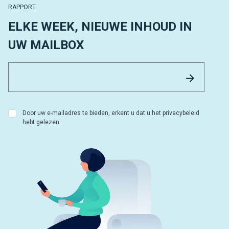
RAPPORT
ELKE WEEK, NIEUWE INHOUD IN
UW MAILBOX
Email 
Versture
Door uw e-mailadres te bieden, erkent u dat u het privacybeleid
hebt gelezen