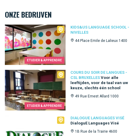
ONZE BEDRIJVEN
Kids&Us language school - Nivelles
KIDS&US LANGUAGE SCHOOL -
NIVELLES
44 Place Emile de Lalieux 1400
ETUDIER & APPRENDRE
Cours du Soir de Langues - CSL Bruxelles
COURS DU SOIR DE LANGUES -
CSL BRUXELLES
Voor alle
leeftijden, voor de taal van uw
keuze, slechts één school
49 Rue Ernest Allard 1000
ETUDIER & APPRENDRE
Dialogue Languages Visé
DIALOGUE LANGUAGES VISÉ
DialoguE Languages Visé
1B Rue de la Trairie 4600