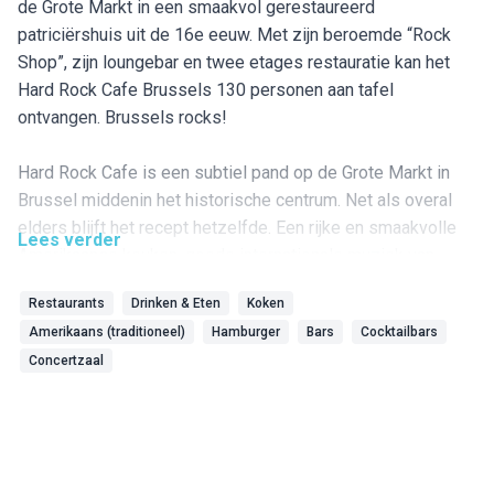
de Grote Markt in een smaakvol gerestaureerd
patriciërshuis uit de 16e eeuw. Met zijn beroemde “Rock
Shop”, zijn loungebar en twee etages restauratie kan het
Hard Rock Cafe Brussels 130 personen aan tafel
ontvangen. Brussels rocks!
Hard Rock Cafe is een subtiel pand op de Grote Markt in
Brussel middenin het historische centrum. Net als overal
elders blijft het recept hetzelfde. Een rijke en smaakvolle
Lees verder
Amerikaanse keuken, goede internationale muziek van
gisteren en vandaag en natuurlijk zijn unieke memorabilia
Restaurants
Drinken & Eten
Koken
aan de muur!
Amerikaans (traditioneel)
Hamburger
Bars
Cocktailbars
Concertzaal
Hard Rock Cafe Brussels
Moeten we het concept van het Hard Rock Cafe nog
herhalen? Sinds zijn geboorte in Londen in 1971 heeft het
merk met de gitaar zijn imago ontwikkeld rondom muziek
en mainstream-keuken. U vindt er de authentieke smaken