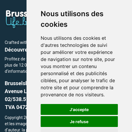
Nous utilisons des
cookies
Nous utilisons des cookies et
Crafted with
by Brusselslife Team
d'autres technologies de suivi
Découvrez plus de 12 000 adresses et événements
pour améliorer votre expérience
de navigation sur notre site, pour
Profitez de toutes les sections de BrusselsLife.be et découvrez
plus de 12 000 adresses et un grand choix d'événements,
vous montrer un contenu
d'informations et de conseils et astuces de notre écriture.
personnalisé et des publicités
ciblées, pour analyser le trafic de
Brusselslife.be
notre site et pour comprendre la
Avenue Louise, 500 -1050 Ixelles, Brussels,
provenance de nos visiteurs.
02/538.51.49.
TVA 0472.281.221
J'accepte
Copyright 2026 © Brusselslife.be Tous droits réservés. Le contenu
Je refuse
et les images utilisés sur ce site sont protégés par le droit
d'auteur. la propriétaires respectifs.