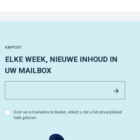
RAPPORT
ELKE WEEK, NIEUWE INHOUD IN
UW MAILBOX
Email 
Versture
Door uw e-mailadres te bieden, erkent u dat u het privacybeleid
hebt gelezen