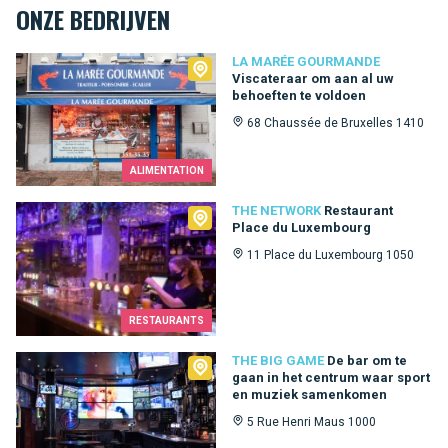
ONZE BEDRIJVEN
La Marée Gourmande
LA MARÉE GOURMANDE
Viscateraar om aan al uw
behoeften te voldoen
68 Chaussée de Bruxelles 1410
ALIMENTATION
The Network
THE NETWORK
Restaurant
Place du Luxembourg
11 Place du Luxembourg 1050
RESTAURANTS
The Big Game
THE BIG GAME
De bar om te
gaan in het centrum waar sport
en muziek samenkomen
5 Rue Henri Maus 1000