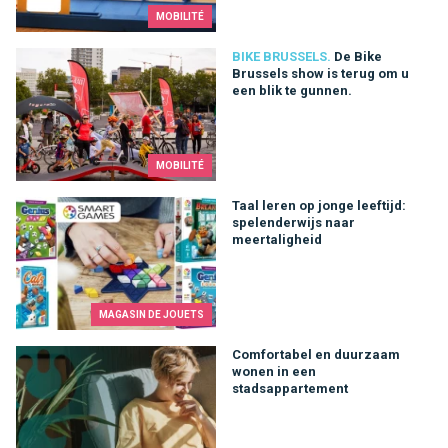
MOBILITÉ
De Bike Brussels show is terug om u een blik te gunnen.
BIKE BRUSSELS.
De Bike
Brussels show is terug om u
een blik te gunnen.
MOBILITÉ
Taal leren op jonge leeftijd: spelenderwijs naar meertaligheid
Taal leren op jonge leeftijd:
spelenderwijs naar
meertaligheid
MAGASIN DE JOUETS
Comfortabel en duurzaam wonen in een stadsappartement
Comfortabel en duurzaam
wonen in een
stadsappartement