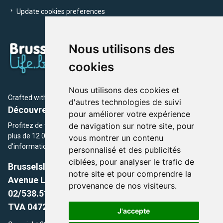
Update cookies preferences
Nous utilisons des
cookies
Nous utilisons des cookies et
Crafted with
by Brusselslife Team
d'autres technologies de suivi
Découvrez plus de 12 000 adresses et événements
pour améliorer votre expérience
de navigation sur notre site, pour
Profitez de toutes les sections de BrusselsLife.be et découvrez
plus de 12 000 adresses et un grand choix d'événements,
vous montrer un contenu
d'informations et de conseils et astuces de notre écriture.
personnalisé et des publicités
ciblées, pour analyser le trafic de
Brusselslife.be
notre site et pour comprendre la
Avenue Louise, 500 -1050 Ixelles, Brussels,
provenance de nos visiteurs.
02/538.51.49.
TVA 0472.281.221
J'accepte