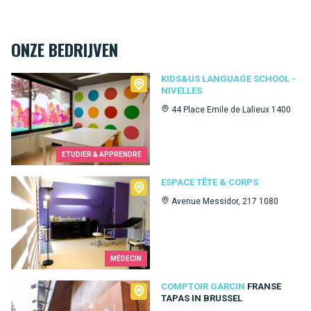
ONZE BEDRIJVEN
Kids&Us language school - Nivelles
KIDS&US LANGUAGE SCHOOL -
NIVELLES
44 Place Emile de Lalieux 1400
ETUDIER & APPRENDRE
Espace Tête & Corps
ESPACE TÊTE & CORPS
Avenue Messidor, 217 1080
MÉDECIN
Comptoir Garcin
COMPTOIR GARCIN
FRANSE
TAPAS IN BRUSSEL