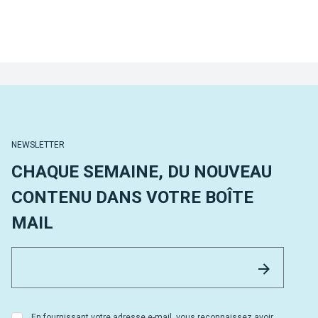
NEWSLETTER
CHAQUE SEMAINE, DU NOUVEAU
CONTENU DANS VOTRE BOÎTE
MAIL
Email 
Envoyer
En fournissant votre adresse e-mail, vous reconnaissez avoir