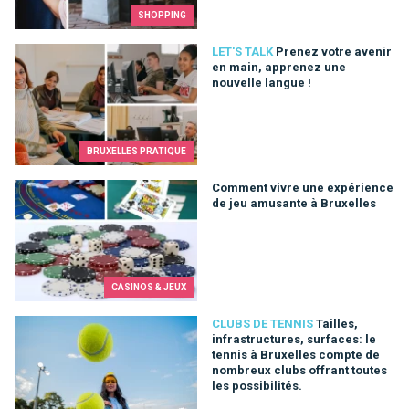
SHOPPING
Prenez votre avenir en main, apprenez une nouvelle langue !
LET'S TALK
Prenez votre avenir
en main, apprenez une
nouvelle langue !
BRUXELLES PRATIQUE
Comment vivre une expérience de jeu amusante à Bruxelles
Comment vivre une expérience
de jeu amusante à Bruxelles
CASINOS & JEUX
Tailles, infrastructures, surfaces: le tennis à Bruxelles compt
CLUBS DE TENNIS
Tailles,
infrastructures, surfaces: le
tennis à Bruxelles compte de
nombreux clubs offrant toutes
les possibilités.