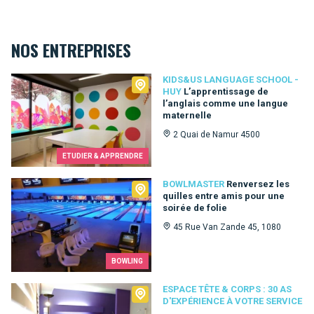
NOS ENTREPRISES
Kids&Us language school - Huy
KIDS&US LANGUAGE SCHOOL -
HUY
L’apprentissage de
l’anglais comme une langue
maternelle
2 Quai de Namur 4500
ETUDIER & APPRENDRE
Bowlmaster
BOWLMASTER
Renversez les
quilles entre amis pour une
soirée de folie
45 Rue Van Zande 45, 1080
BOWLING
Espace Tête & Corps : 30 as d'expérience à votre service
ESPACE TÊTE & CORPS : 30 AS
D'EXPÉRIENCE À VOTRE SERVICE