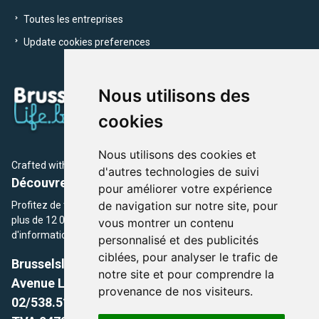
Toutes les entreprises
Update cookies preferences
Nous utilisons des
cookies
Nous utilisons des cookies et
Crafted with
by Brusselslife Team
d'autres technologies de suivi
Découvrez plus de 12 000 adresses et événements
pour améliorer votre expérience
de navigation sur notre site, pour
Profitez de toutes les sections de BrusselsLife.be et découvrez
plus de 12 000 adresses et un grand choix d'événements,
vous montrer un contenu
d'informations et de conseils et astuces de notre écriture.
personnalisé et des publicités
ciblées, pour analyser le trafic de
Brusselslife.be
notre site et pour comprendre la
Avenue Louise, 500 -1050 Ixelles, Brussels,
provenance de nos visiteurs.
02/538.51.49.